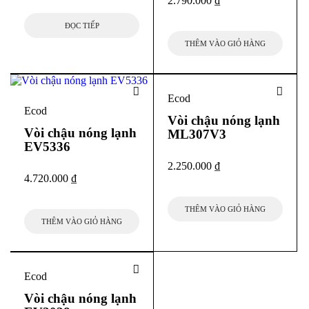
2.790.000
₫
ĐỌC TIẾP
THÊM VÀO GIỎ HÀNG
Ecod
Ecod
Vòi chậu nóng lạnh
Vòi chậu nóng lạnh
ML307V3
EV5336
2.250.000
₫
Nhờ thông số kỹ thuật được tính toán kỹ lưỡng,
vòi chậu nóng
4.720.000
₫
lạnh EV0025
phù hợp với nhiều điều kiện áp lực nước khác
nhau, đảm bảo dòng chảy ổn định và êm ái trong quá trình sử
THÊM VÀO GIỎ HÀNG
dụng.
THÊM VÀO GIỎ HÀNG
Thiết kế vòi cao sang trọng – Điểm nhấn cho chậu
đặt bàn
Ecod
Một trong những ưu điểm nổi bật của
vòi chậu nóng lạnh
EV0025 của
Vòi chậu nóng lạnh
ECOD
chính là thiết kế vòi cao chuyên dụng cho