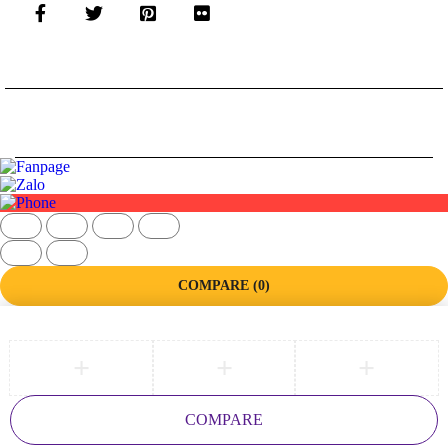
hợp nội thất
Để đáp ứng đa dạng nhu cầu và gu thẩm mỹ khác nhau,
vòi chậu
nóng lạnh EV0025
được hoàn thiện với ba phiên bản màu sắc
cao cấp:
©
Thiết kế Website bởi PARETO
Crom sáng bóng:
Mang vẻ đẹp tinh tế, dễ phối hợp với hầu hết
các thiết bị vệ sinh hiện nay.
Gray hiện đại:
Phù hợp với không gian phòng tắm phong cách
tối giản, đương đại.
Gold sang trọng:
Tạo điểm nhấn đẳng cấp, nâng tầm không gian
phòng tắm cao cấp.
COMPARE
(0)
Black mạnh mẽ:
Phù hợp với phong cách hiện đại, cá tính, giúp
không gian phòng tắm trở nên ấn tượng và khác biệt hơn.
Mỗi phiên bản đều được hoàn thiện tỉ mỉ, bề mặt mạ đều màu,
giúp sản phẩm luôn giữ được vẻ đẹp bền bỉ theo thời gian.
Chất liệu đồng cao cấp – Độ bền vượt trội theo
COMPARE
thời gian