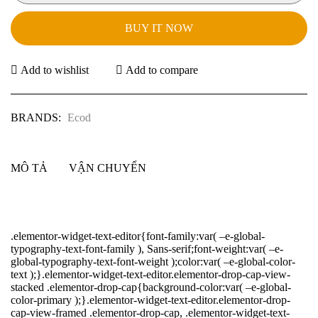
BUY IT NOW
Add to wishlist
Add to compare
BRANDS:
Ecod
MÔ TẢ
VẬN CHUYỂN
.elementor-widget-text-editor{font-family:var( –e-global-
typography-text-font-family ), Sans-serif;font-weight:var( –e-
global-typography-text-font-weight );color:var( –e-global-color-
text );}.elementor-widget-text-editor.elementor-drop-cap-view-
stacked .elementor-drop-cap{background-color:var( –e-global-
color-primary );}.elementor-widget-text-editor.elementor-drop-
cap-view-framed .elementor-drop-cap, .elementor-widget-text-