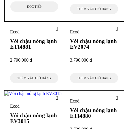
Tên sản phẩm:
Vòi chậu nóng lạnh (Loại tay gạt trên)
ĐỌC TIẾP
THÊM VÀO GIỎ HÀNG
Áp lực nước:
0.05MPa ~ 0.75MPa
Kích thước:
Ecod
Ecod
Chiều cao thân vòi: 288mm
Vòi chậu nóng lạnh
Vòi chậu nóng lạnh
Chiều dài đầu vòi: 222mm
ETI4881
EV2074
Chất liệu:
Đồng
2.790.000
₫
3.790.000
₫
Phụ kiện đi kèm:
Dây cấp nóng lạnh
THÊM VÀO GIỎ HÀNG
THÊM VÀO GIỎ HÀNG
Ecod
Ecod
Vòi chậu nóng lạnh
Vòi chậu nóng lạnh
ETI4880
EV3015