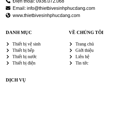
Điện thoại: 0936.072.068
Email: info@thietbivesinhphucdang.com
www.thietbivesinhphucdang.com
DANH MỤC
VỀ CHÚNG TÔI
Thiết bị vệ sinh
Trang chủ
Thiết bị bếp
Giới thiệu
Thiết bị nước
Liên hệ
Thiết bị điện
Tin tức
DỊCH VỤ
Người dùng có thể dễ dàng điều chỉnh nhiệt độ và lưu lượng
nước chỉ với một thao tác nhẹ nhàng, ngay cả khi tay đang ướt
hoặc dính xà phòng. Thiết kế tay gạt trên giúp thao tác trở nên
linh hoạt hơn, đặc biệt phù hợp với sinh hoạt hằng ngày của cả gia
đình.
Bốn phiên bản màu sắc thời thượng, dễ dàng phối