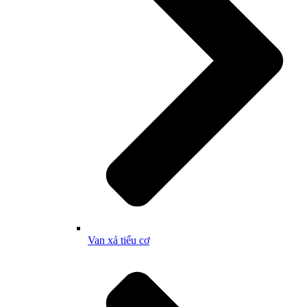
Van xả tiểu cơ