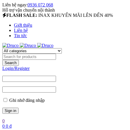
Liên hệ ngay:
0936 072 068
Hỗ trợ vận chuyển nội thành
FLASH SALE:
INAX KHUYẾN MÃI LÊN ĐẾN 40%
Giới thiệu
Liên hệ
Tin tức
Login/Register
Ghi nhớ đăng nhập
0
0
0
₫