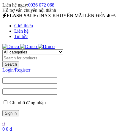
Liên hệ ngay:
0936 072 068
Hỗ trợ vận chuyển nội thành
FLASH SALE:
INAX KHUYẾN MÃI LÊN ĐẾN 40%
Giới thiệu
Liên hệ
Tin tức
Login/Register
Ghi nhớ đăng nhập
0
0
0
₫