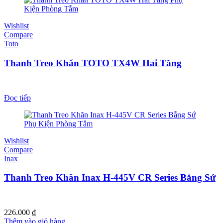
1.690.000 ₫.
là:
1.352.000 ₫.
Wishlist
Compare
Toto
Thanh Treo Khăn TOTO TX4W Hai Tầng
Đọc tiếp
Wishlist
Compare
Inax
Thanh Treo Khăn Inax H-445V CR Series Bằng Sứ
226.000
₫
Thêm vào giỏ hàng