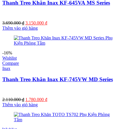
Thanh Treo Khăn Inax KF-645VA MS Series
Giá
Giá
3.690.000
₫
3.150.000
₫
gốc
hiện
Thêm vào giỏ hàng
là:
tại
3.690.000 ₫.
là:
3.150.000 ₫.
-16%
Wishlist
Compare
Inax
Thanh Treo Khăn Inax KF-745VW MD Series
Giá
Giá
2.110.000
₫
1.780.000
₫
gốc
hiện
Thêm vào giỏ hàng
là:
tại
2.110.000 ₫.
là:
1.780.000 ₫.