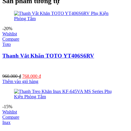
Sản phẩm tương tự
-20%
Wishlist
Compare
Toto
Thanh Vắt Khăn TOTO YT406S6RV
Giá
Giá
960.000
₫
768.000
₫
gốc
hiện
Thêm vào giỏ hàng
là:
tại
960.000 ₫.
là:
768.000 ₫.
-15%
Wishlist
Compare
Inax