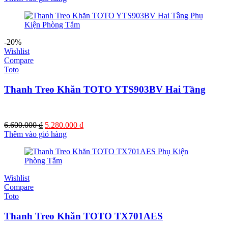
-20%
Wishlist
Compare
Toto
Thanh Treo Khăn TOTO YTS903BV Hai Tầng
Giá
Giá
6.600.000
₫
5.280.000
₫
gốc
hiện
Thêm vào giỏ hàng
là:
tại
6.600.000 ₫.
là:
5.280.000 ₫.
Wishlist
Compare
Toto
Thanh Treo Khăn TOTO TX701AES