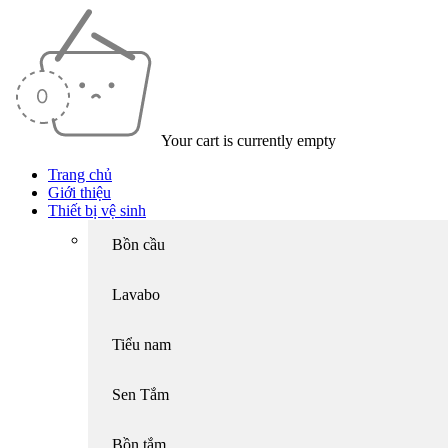
Your cart is currently empty
Trang chủ
Giới thiệu
Thiết bị vệ sinh
Bồn cầu
Lavabo
Tiểu nam
Sen Tắm
Bồn tắm