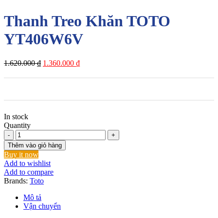
Thanh Treo Khăn TOTO
YT406W6V
Giá
Giá
1.620.000
₫
1.360.000
₫
gốc
hiện
là:
tại
1.620.000 ₫.
là:
1.360.000 ₫.
In stock
Quantity
Thanh
Treo
Thêm vào giỏ hàng
Khăn
Buy it now
TOTO
Add to wishlist
YT406W6V
Add to compare
số
Brands:
Toto
lượng
Mô tả
Vận chuyển