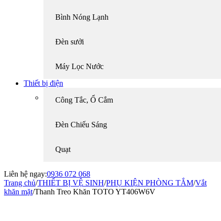
Bình Nóng Lạnh
Đèn sưởi
Máy Lọc Nước
Thiết bị điện
Công Tắc, Ổ Cắm
Đèn Chiếu Sáng
Quạt
Liên hệ ngay:
0936 072 068
Trang chủ
/
THIẾT BỊ VỆ SINH
/
PHỤ KIỆN PHÒNG TẮM
/
Vắt
khăn mặt
/
Thanh Treo Khăn TOTO YT406W6V
-16%