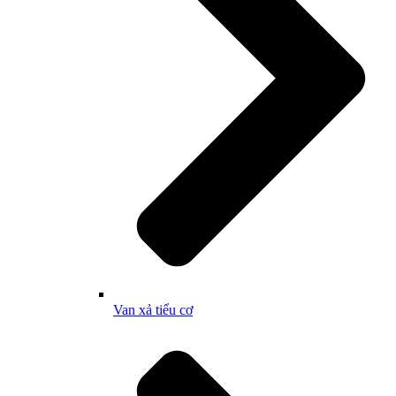
Van xả tiểu cơ