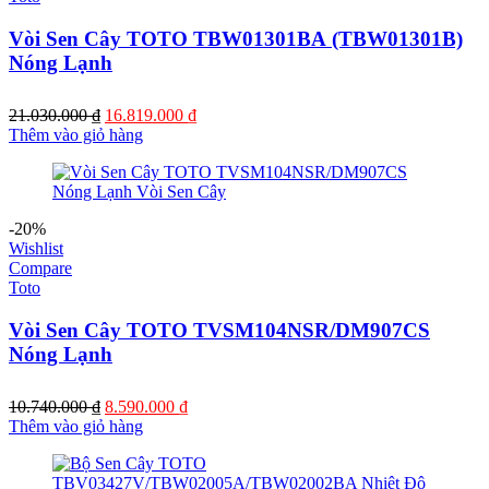
Vòi Sen Cây TOTO TBW01301BA (TBW01301B)
Nóng Lạnh
Giá
Giá
21.030.000
₫
16.819.000
₫
gốc
hiện
Thêm vào giỏ hàng
là:
tại
21.030.000 ₫.
là:
16.819.000 ₫.
-20%
Wishlist
Compare
Toto
Vòi Sen Cây TOTO TVSM104NSR/DM907CS
Nóng Lạnh
Giá
Giá
10.740.000
₫
8.590.000
₫
gốc
hiện
Thêm vào giỏ hàng
là:
tại
10.740.000 ₫.
là:
8.590.000 ₫.