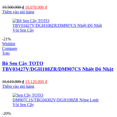
Giá
Giá
19.500.000
₫
16.070.000
₫
gốc
hiện
Thêm vào giỏ hàng
là:
tại
19.500.000 ₫.
là:
16.070.000 ₫.
-21%
Wishlist
Compare
Toto
Bộ Sen Cây TOTO
TBV03427V/DGH108ZR/DM907CS Nhiệt Độ Nhật
Giá
Giá
16.610.000
₫
13.120.000
₫
gốc
hiện
Thêm vào giỏ hàng
là:
tại
16.610.000 ₫.
là:
13.120.000 ₫.
-20%