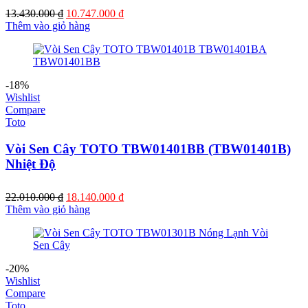
Giá
Giá
13.430.000
₫
10.747.000
₫
gốc
hiện
Thêm vào giỏ hàng
là:
tại
13.430.000 ₫.
là:
10.747.000 ₫.
-18%
Wishlist
Compare
Toto
Vòi Sen Cây TOTO TBW01401BB (TBW01401B)
Nhiệt Độ
Giá
Giá
22.010.000
₫
18.140.000
₫
gốc
hiện
Thêm vào giỏ hàng
là:
tại
22.010.000 ₫.
là:
18.140.000 ₫.
-20%
Wishlist
Compare
Toto