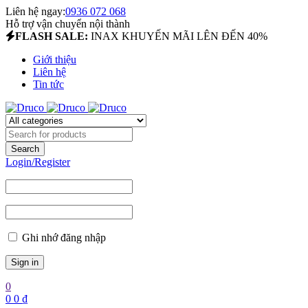
Liên hệ ngay:
0936 072 068
Hỗ trợ vận chuyển nội thành
FLASH SALE:
INAX KHUYẾN MÃI LÊN ĐẾN 40%
Giới thiệu
Liên hệ
Tin tức
Login/Register
Ghi nhớ đăng nhập
0
0
0
₫