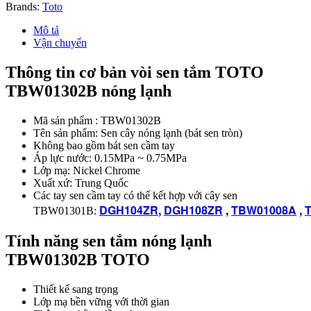
Nóng
Brands:
Toto
Lạnh
số
Mô tả
lượng
Vận chuyển
Thông tin cơ bản vòi sen tắm TOTO
TBW01302B
nóng lạnh
Mã sản phẩm : TBW01302B
Tên sản phẩm: Sen cây nóng lạnh (bát sen tròn)
Không bao gồm bát sen cầm tay
Áp lực nước: 0.15MPa ~ 0.75MPa
Lớp mạ: Nickel Chrome
Xuất xứ: Trung Quốc
Các tay sen cầm tay có thể kết hợp với cây sen
DGH104ZR
,
DGH108ZR
,
TBW01008A
,
TBW01301B:
Tính năng sen tắm nóng lạnh
TBW01302B TOTO
Thiết kế sang trọng
Lớp mạ bền vững với thời gian