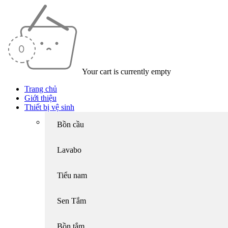
Your cart is currently empty
Trang chủ
Giới thiệu
Thiết bị vệ sinh
Bồn cầu
Lavabo
Tiểu nam
Sen Tắm
Bồn tắm