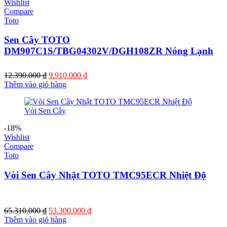
Wishlist
Compare
Toto
Sen Cây TOTO
DM907C1S/TBG04302V/DGH108ZR Nóng Lạnh
Giá
Giá
12.390.000
₫
9.910.000
₫
gốc
hiện
Thêm vào giỏ hàng
là:
tại
12.390.000 ₫.
là:
9.910.000 ₫.
-18%
Wishlist
Compare
Toto
Vòi Sen Cây Nhật TOTO TMC95ECR Nhiệt Độ
Giá
Giá
65.310.000
₫
53.300.000
₫
gốc
hiện
Thêm vào giỏ hàng