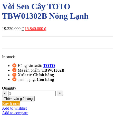
Vòi Sen Cây TOTO
TBW01302B Nóng Lạnh
Giá
Giá
19.220.000
₫
15.840.000
₫
gốc
hiện
là:
tại
19.220.000 ₫.
là:
15.840.000 ₫.
In stock
Hãng sản xuất:
TOTO
Mã sản phẩm:
TBW01302B
Xuất xứ:
Chính hãng
Tình trạng:
Còn hàng
Quantity
Vòi
Sen
Thêm vào giỏ hàng
Cây
Buy it now
TOTO
Add to wishlist
TBW01302B
Add to compare