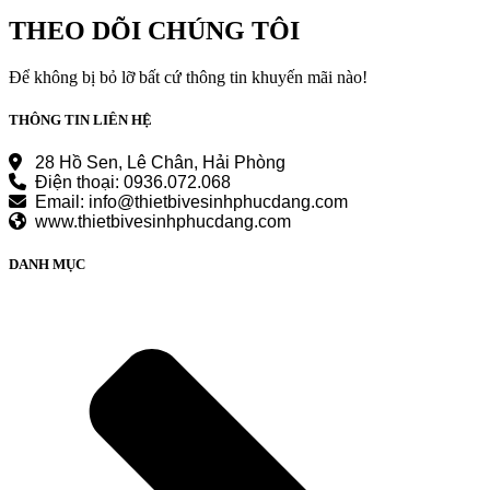
là:
tại
65.310.000 ₫.
là:
THEO DÕI CHÚNG TÔI
53.300.000 ₫.
Để không bị bỏ lỡ bất cứ thông tin khuyến mãi nào!
THÔNG TIN LIÊN HỆ
28 Hồ Sen, Lê Chân, Hải Phòng
Điện thoại: 0936.072.068
Email: info@thietbivesinhphucdang.com
www.thietbivesinhphucdang.com
DANH MỤC