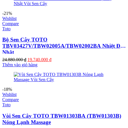
-21%
Wishlist
Compare
Toto
Bộ Sen Cây TOTO
TBV03427V/TBW02005A/TBW02002BA Nhiệt Độ
Nhật
Giá
Giá
24.880.000
₫
19.740.000
₫
gốc
hiện
Thêm vào giỏ hàng
là:
tại
24.880.000 ₫.
là:
19.740.000 ₫.
-18%
Wishlist
Compare
Toto
Vòi Sen Cây TOTO TBW01303BA (TBW01303B)
Nóng Lạnh Massage