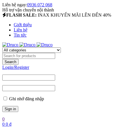
Liên hệ ngay:
0936 072 068
Hỗ trợ vận chuyển nội thành
FLASH SALE:
INAX KHUYẾN MÃI LÊN ĐẾN 40%
Giới thiệu
Liên hệ
Tin tức
Login/Register
Ghi nhớ đăng nhập
0
0
0
₫