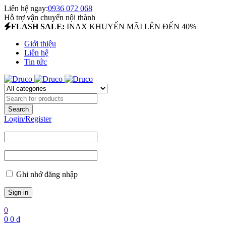
Liên hệ ngay:
0936 072 068
Hỗ trợ vận chuyển nội thành
FLASH SALE:
INAX KHUYẾN MÃI LÊN ĐẾN 40%
Giới thiệu
Liên hệ
Tin tức
Login/Register
Ghi nhớ đăng nhập
0
0
0
₫