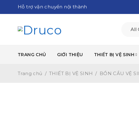
Hỗ trợ vận chuyển nội thành
TRANG CHỦ
GIỚI THIỆU
THIẾT BỊ VỆ SINH
Trang chủ
/
THIẾT BỊ VỆ SINH
/
BỒN CẦU VỆ S
-18%