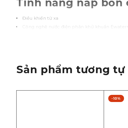
Tính năng nắp bồn
Điều khiển từ xa
Công nghệ nước điện phân khử khuẩn Ewater+ (
Vòi rửa massage đa chức năng, rửa sạch, êm ái
Chế độ đưa bọt khí vào giọt nước
Tự vệ sinh vòi rửa trước và sau khi sử dụng
Sấy khô, khử mùi, sưởi ấm nắp ngồi
Sản phẩm tương tự
-10%