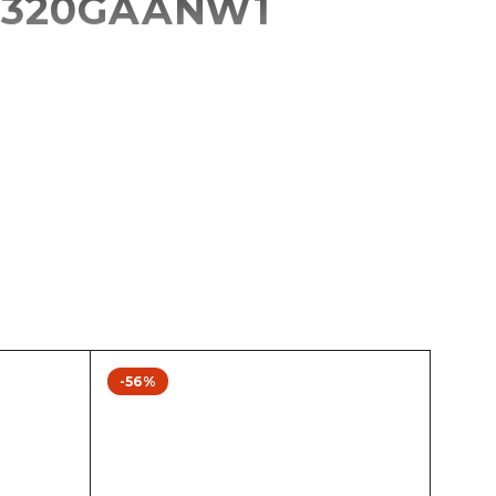
34320GAANW1
-56%