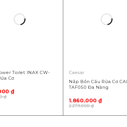
ower Toilet INAX CW-
Caesar
ửa Cơ
Nắp Bồn Cầu Rửa Cơ C
TAF050 Đa Năng
.000
₫
00
₫
1.860.000
₫
2.279.000
₫