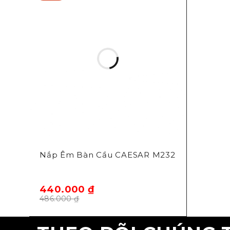
Nắp Êm Bàn Cầu CAESAR M232
440.000
₫
486.000
₫