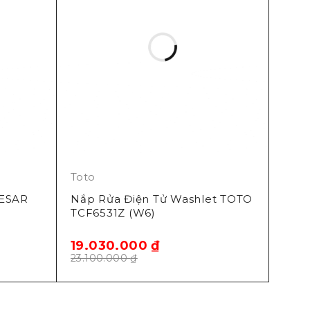
Toto
AESAR
Nắp Rửa Điện Tử Washlet TOTO
TCF6531Z (W6)
19.030.000
₫
23.100.000
₫