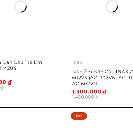
 Bàn Cầu Trẻ Em
Inax
R M284
Nắp Êm Bồn Cầu INAX C
602VS (AC-902VN, AC-91
000
₫
AC-602VN)
0
₫
1.300.000
₫
1.480.000
₫
-18%