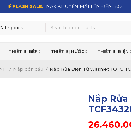
FLASH SALE:
INAX KHUYẾN MÃI LÊN ĐẾN 40%
THIẾT BỊ BẾP
THIẾT BỊ NƯỚC
THIẾT BỊ ĐIỆN
INH
/
Nắp bồn cầu
/
Nắp Rửa Điện Tử Washlet TOTO T
Nắp Rửa
TCF3432
26.460.