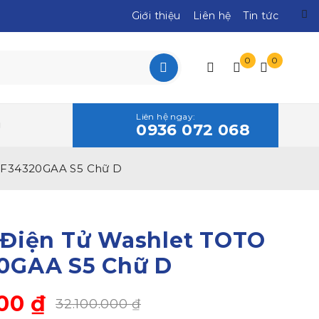
Giới thiệu
Liên hệ
Tin tức
0
0
Liên hệ ngay:
0936 072 068
CF34320GAA S5 Chữ D
 Điện Tử Washlet TOTO
0GAA S5 Chữ D
000
₫
32.100.000
₫