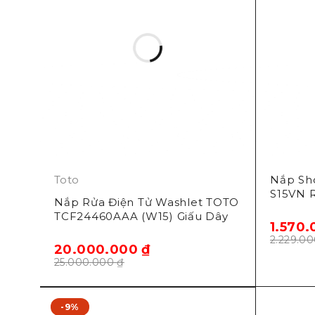
Toto
Nắp Sh
S15VN R
Nắp Rửa Điện Tử Washlet TOTO
TCF24460AAA (W15) Giấu Dây
1.570
2.229.0
20.000.000
₫
25.000.000
₫
-9%