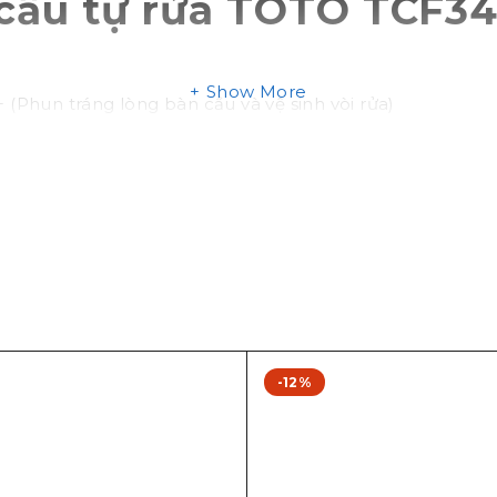
 cầu tự rửa TOTO TCF
Show More
Phun tráng lòng bàn cầu và vệ sinh vòi rửa)
-12%