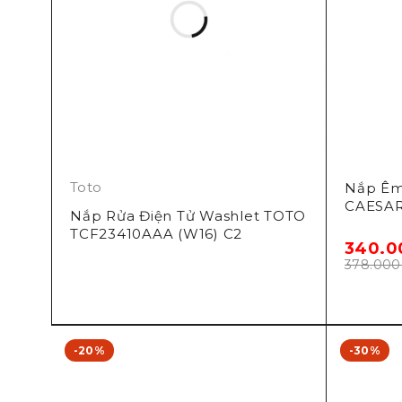
Toto
Nắp Êm
CAESA
Nắp Rửa Điện Tử Washlet TOTO
TCF23410AAA (W16) C2
340.
378.00
-20%
-30%