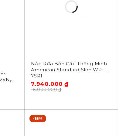
Nắp Rửa Bồn Cầu Thông Minh
American Standard Slim WP-
F-
7SR1
2VN,
7.940.000
₫
18.000.000
₫
-18%