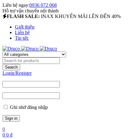
Liên hệ ngay:
0936 072 068
Hỗ trợ vận chuyển nội thành
FLASH SALE:
INAX KHUYẾN MÃI LÊN ĐẾN 40%
Giới thiệu
Liên hệ
Tin tức
Login/Register
Ghi nhớ đăng nhập
0
0
0
₫