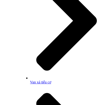
Van xả tiểu cơ