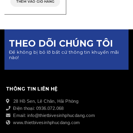
THÊM VÀO GIỎ HÀNG
THEO DÕI CHÚNG TÔI
Để không bị bỏ lỡ bất cứ thông tin khuyến mãi
nào!
THÔNG TIN LIÊN HỆ
28 Hồ Sen, Lê Chân, Hải Phòng
Điện thoại: 0936.072.068
Email: info@thietbivesinhphucdang.com
www.thietbivesinhphucdang.com