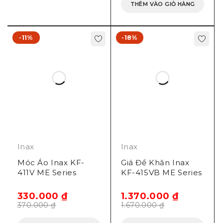
THÊM VÀO GIỎ HÀNG
-11%
-18%
Inax
Inax
Móc Áo Inax KF-
Giá Để Khăn Inax
411V ME Series
KF-415VB ME Series
330.000
₫
1.370.000
₫
370.000
₫
1.670.000
₫