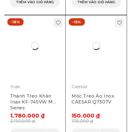
THÊM VÀO GIỎ HÀNG
THÊM VÀO GIỎ HÀNG
-16%
-15%
Inax
Caesar
Thanh Treo Khăn
Móc Treo Áo Inox
Inax KF-745VW MD
CAESAR Q7307V
Series
1.780.000
₫
150.000
₫
2.110.000
₫
176.000
₫