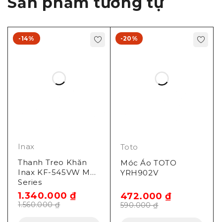
Sản phẩm tương tự
-14%
-20%
Inax
Toto
Thanh Treo Khăn
Móc Áo TOTO
Inax KF-545VW MR
YRH902V
Series
1.340.000
₫
472.000
₫
1.560.000
₫
590.000
₫