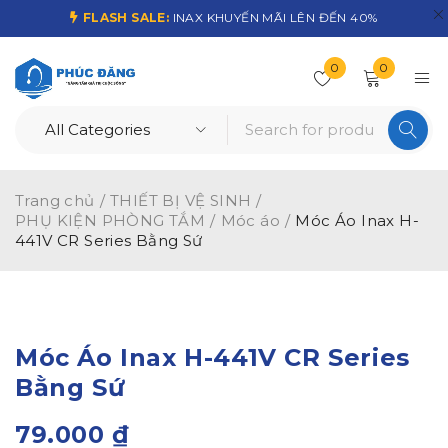
FLASH SALE:
INAX KHUYẾN MÃI LÊN ĐẾN 40%
0
0
Trang chủ
/
THIẾT BỊ VỆ SINH
/
PHỤ KIỆN PHÒNG TẮM
/
Móc áo
/
Móc Áo Inax H-
441V CR Series Bằng Sứ
Móc Áo Inax H-441V CR Series
Bằng Sứ
79.000
₫