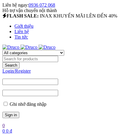
Liên hệ ngay:
0936 072 068
Hỗ trợ vận chuyển nội thành
FLASH SALE:
INAX KHUYẾN MÃI LÊN ĐẾN 40%
Giới thiệu
Liên hệ
Tin tức
Login/Register
Ghi nhớ đăng nhập
0
0
0
₫