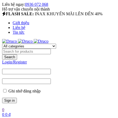
Liên hệ ngay:
0936 072 068
Hỗ trợ vận chuyển nội thành
FLASH SALE:
INAX KHUYẾN MÃI LÊN ĐẾN 40%
Giới thiệu
Liên hệ
Tin tức
Login/Register
Ghi nhớ đăng nhập
0
0
0
₫