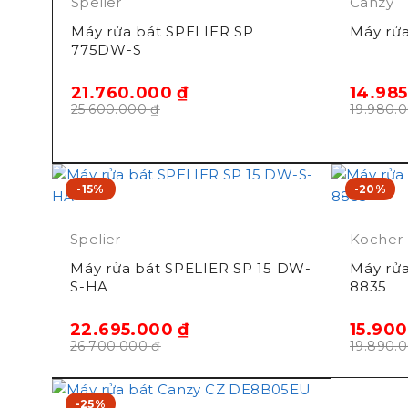
Spelier
Canzy
• Mức tiêu thụ nước: 11,1L/ chu trình rửa ECO
Máy rửa bát SPELIER SP
Máy rử
• Độ ồn: 49dB(A) re 1 pW
775DW-S
• Kích thước: 795x598x600mm (CaoxNgangxSâu)
• Trọng lượng: 43.3Kg
21.760.000
₫
14.98
25.600.000
₫
19.980.
Hãng sản xuất: Canzy
Xuất xứ: Malaysia
-15%
-20%
Spelier
Kocher
Máy rửa bát SPELIER SP 15 DW-
Máy rử
S-HA
8835
22.695.000
₫
15.90
26.700.000
₫
19.890.
-25%