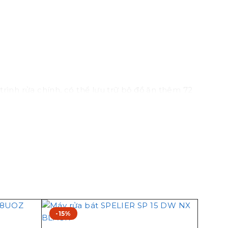
ình rửa chính, có thể lưu trữ bộ đồ ăn thêm 72
ới, rửa đồng thời hai khay
-15%