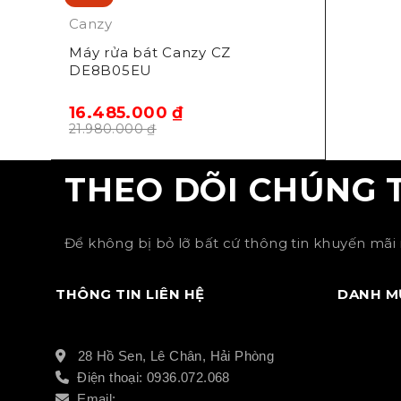
Canzy
Máy rửa bát Canzy CZ
DE8B05EU
16.485.000
₫
21.980.000
₫
THEO DÕI CHÚNG 
Để không bị bỏ lỡ bất cứ thông tin khuyến mãi 
THÔNG TIN LIÊN HỆ
DANH M
28 Hồ Sen, Lê Chân, Hải Phòng
Điện thoại: 0936.072.068
Email: