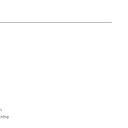
h
 nhẹ