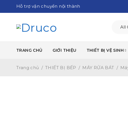
Hỗ trợ vận chuyển nội thành
TRANG CHỦ
GIỚI THIỆU
THIẾT BỊ VỆ SINH
Trang chủ
/
THIẾT BỊ BẾP
/
MÁY RỬA BÁT
/
Máy
-25%