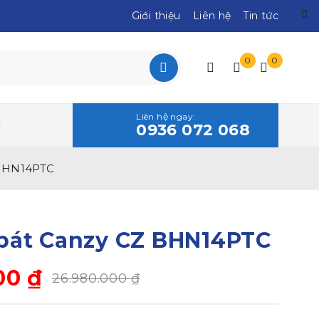
Giới thiệu
Liên hệ
Tin tức
0
0
Liên hệ ngay:
0936 072 068
 BHN14PTC
bát Canzy CZ BHN14PTC
000
₫
26.980.000
₫