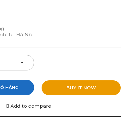
ng
hí tại Hà Nội
IỎ HÀNG
BUY IT NOW
Add to compare