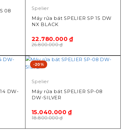
Spelier
S 08
Máy rửa bát SPELIER SP 15 DW
NX BLACK
22.780.000
₫
26.800.000
₫
-20%
Spelier
 14 DW-
Máy rửa bát SPELIER SP-08
DW-SILVER
15.040.000
₫
18.800.000
₫