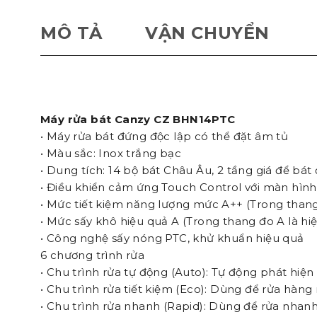
MÔ TẢ
VẬN CHUYỂN
Máy rửa bát Canzy CZ BHN14PTC
• Máy rửa bát đứng độc lập có thể đặt âm tủ
• Màu sắc: Inox trắng bạc
• Dung tích: 14 bộ bát Châu Âu, 2 tầng giá để bát 
• Điều khiển cảm ứng Touch Control với màn hìn
• Mức tiết kiệm năng lượng mức A++ (Trong thang
• Mức sấy khô hiệu quả A (Trong thang đo A là hiệ
• Công nghệ sấy nóng PTC, khử khuẩn hiệu quả
6 chương trình rửa
• Chu trình rửa tự động (Auto): Tự động phát hi
• Chu trình rửa tiết kiệm (Eco): Dùng để rửa hàng
• Chu trình rửa nhanh (Rapid): Dùng để rửa nhan