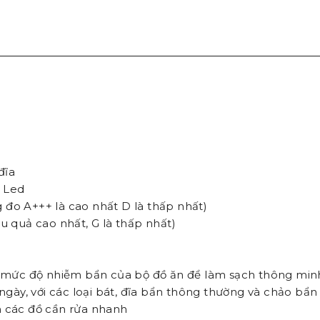
đĩa
h Led
 đo A+++ là cao nhất D là thấp nhất)
u quả cao nhất, G là thấp nhất)
ện mức độ nhiễm bẩn của bộ đồ ăn để làm sạch thông min
 ngày, với các loại bát, đĩa bẩn thông thường và chảo bẩn
h các đồ cần rửa nhanh