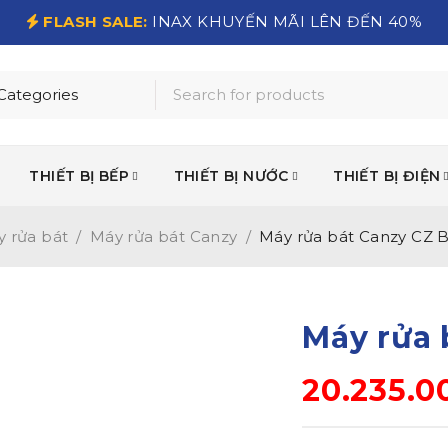
FLASH SALE:
INAX KHUYẾN MÃI LÊN ĐẾN 40%
THIẾT BỊ BẾP
THIẾT BỊ NƯỚC
THIẾT BỊ ĐIỆN
 rửa bát
/
Máy rửa bát Canzy
/
Máy rửa bát Canzy CZ
Máy rửa 
20.235.