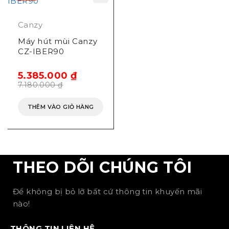
Canzy
Máy hút mùi Canzy
CZ-IBER90
5.385.000
₫
7.180.000
₫
THÊM VÀO GIỎ HÀNG
THEO DÕI CHÚNG TÔI
Để không bị bỏ lỡ bất cứ thông tin khuyến mãi
nào!
THÔNG TIN LIÊN HỆ