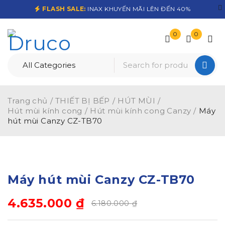
FLASH SALE:
INAX KHUYẾN MÃI LÊN ĐẾN 40%
0
0
Trang chủ
/
THIẾT BỊ BẾP
/
HÚT MÙI
/
Hút mùi kính cong
/
Hút mùi kính cong Canzy
/
Máy
hút mùi Canzy CZ-TB70
-25%
Máy hút mùi Canzy CZ-TB70
4.635.000
₫
6.180.000
₫