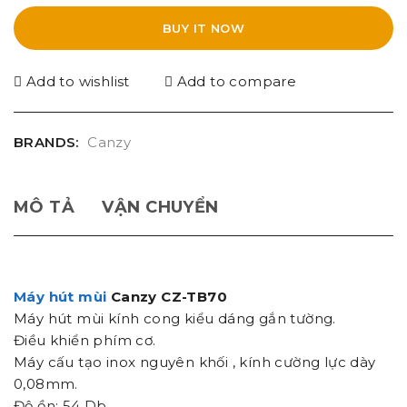
BUY IT NOW
Add to wishlist
Add to compare
BRANDS:
Canzy
MÔ TẢ
VẬN CHUYỂN
Máy hút mùi
Canzy CZ-TB70
Máy hút mùi kính cong kiểu dáng gắn tường.
Điều khiển phím cơ.
Máy cấu tạo inox nguyên khối , kính cường lực dày
0,08mm.
Độ ồn: 54 Db.