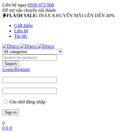
Liên hệ ngay:
0936 072 068
Hỗ trợ vận chuyển nội thành
FLASH SALE:
INAX KHUYẾN MÃI LÊN ĐẾN 40%
Giới thiệu
Liên hệ
Tin tức
Login/Register
Ghi nhớ đăng nhập
0
0
0
₫