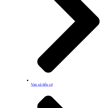
Van xả tiểu cơ