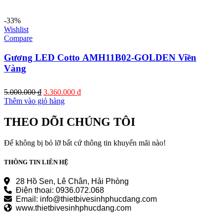
4.000.000 ₫.
là:
3.010.000 ₫.
-33%
Wishlist
Compare
Gương LED Cotto AMH11B02-GOLDEN Viền
Vàng
Giá
Giá
5.000.000
₫
3.360.000
₫
gốc
hiện
Thêm vào giỏ hàng
là:
tại
5.000.000 ₫.
là:
THEO DÕI CHÚNG TÔI
3.360.000 ₫.
Để không bị bỏ lỡ bất cứ thông tin khuyến mãi nào!
THÔNG TIN LIÊN HỆ
28 Hồ Sen, Lê Chân, Hải Phòng
Điện thoại: 0936.072.068
Email: info@thietbivesinhphucdang.com
www.thietbivesinhphucdang.com