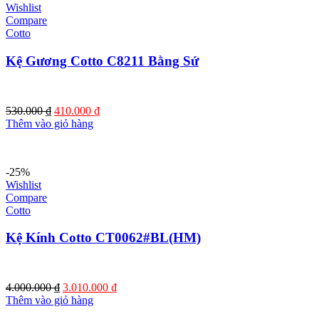
Wishlist
Compare
Cotto
Kệ Gương Cotto C8211 Bằng Sứ
Giá
Giá
530.000
₫
410.000
₫
gốc
hiện
Thêm vào giỏ hàng
là:
tại
530.000 ₫.
là:
410.000 ₫.
-25%
Wishlist
Compare
Cotto
Kệ Kính Cotto CT0062#BL(HM)
Giá
Giá
4.000.000
₫
3.010.000
₫
gốc
hiện
Thêm vào giỏ hàng
là:
tại