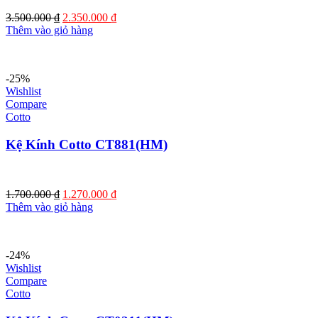
Giá
Giá
3.500.000
₫
2.350.000
₫
gốc
hiện
Thêm vào giỏ hàng
là:
tại
3.500.000 ₫.
là:
2.350.000 ₫.
-25%
Wishlist
Compare
Cotto
Kệ Kính Cotto CT881(HM)
Giá
Giá
1.700.000
₫
1.270.000
₫
gốc
hiện
Thêm vào giỏ hàng
là:
tại
1.700.000 ₫.
là:
1.270.000 ₫.
-24%
Wishlist
Compare
Cotto