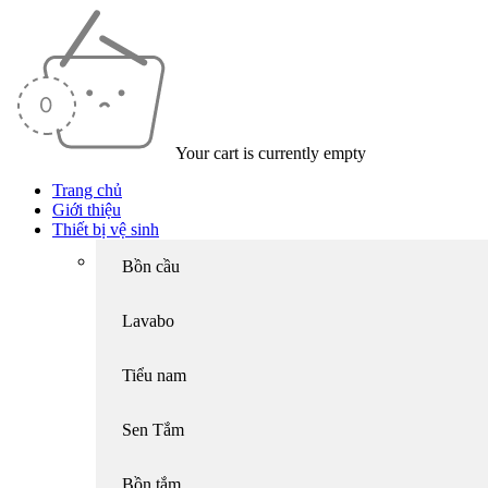
Your cart is currently empty
Trang chủ
Giới thiệu
Thiết bị vệ sinh
Bồn cầu
Lavabo
Tiểu nam
Sen Tắm
Bồn tắm