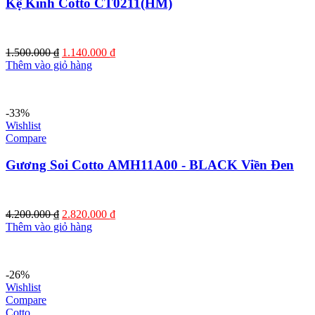
Kệ Kính Cotto CT0211(HM)
Giá
Giá
1.500.000
₫
1.140.000
₫
gốc
hiện
Thêm vào giỏ hàng
là:
tại
1.500.000 ₫.
là:
1.140.000 ₫.
-33%
Wishlist
Compare
Gương Soi Cotto AMH11A00 - BLACK Viền Đen
Giá
Giá
4.200.000
₫
2.820.000
₫
gốc
hiện
Thêm vào giỏ hàng
là:
tại
4.200.000 ₫.
là:
2.820.000 ₫.
-26%
Wishlist
Compare
Cotto