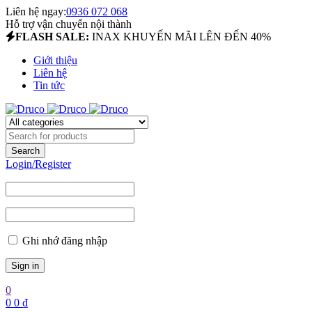
Liên hệ ngay:
0936 072 068
Hỗ trợ vận chuyển nội thành
FLASH SALE:
INAX KHUYẾN MÃI LÊN ĐẾN 40%
Giới thiệu
Liên hệ
Tin tức
Login/Register
Ghi nhớ đăng nhập
0
0
0
₫