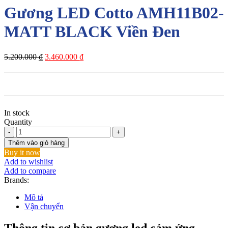
Gương LED Cotto AMH11B02-
MATT BLACK Viền Đen
Giá
Giá
5.200.000
₫
3.460.000
₫
gốc
hiện
là:
tại
5.200.000 ₫.
là:
3.460.000 ₫.
In stock
Quantity
Gương
LED
Thêm vào giỏ hàng
Cotto
Buy it now
AMH11B02-
Add to wishlist
MATT
Add to compare
BLACK
Brands:
Viền
Đen
Mô tả
số
Vận chuyển
lượng
Thông tin cơ bản gương led cảm ứng