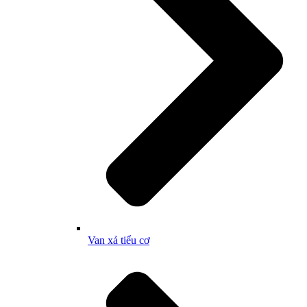
Van xả tiểu cơ