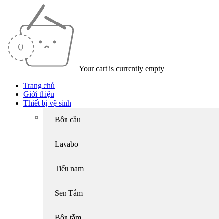
Your cart is currently empty
Trang chủ
Giới thiệu
Thiết bị vệ sinh
Bồn cầu
Lavabo
Tiểu nam
Sen Tắm
Bồn tắm