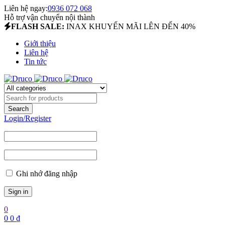
Liên hệ ngay:
0936 072 068
Hỗ trợ vận chuyển nội thành
FLASH SALE:
INAX KHUYẾN MÃI LÊN ĐẾN 40%
Giới thiệu
Liên hệ
Tin tức
Login/Register
Ghi nhớ đăng nhập
0
0
0
₫