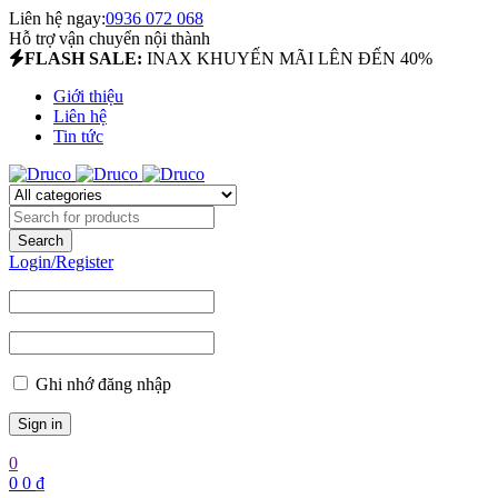
Liên hệ ngay:
0936 072 068
Hỗ trợ vận chuyển nội thành
FLASH SALE:
INAX KHUYẾN MÃI LÊN ĐẾN 40%
Giới thiệu
Liên hệ
Tin tức
Login/Register
Ghi nhớ đăng nhập
0
0
0
₫