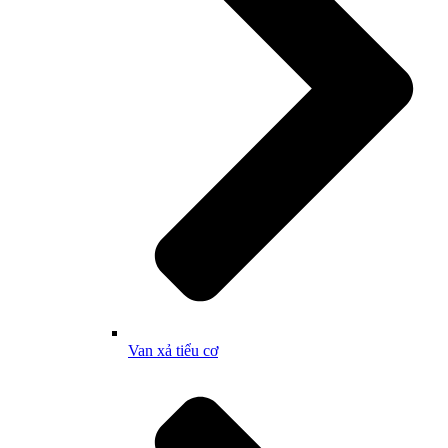
Van xả tiểu cơ