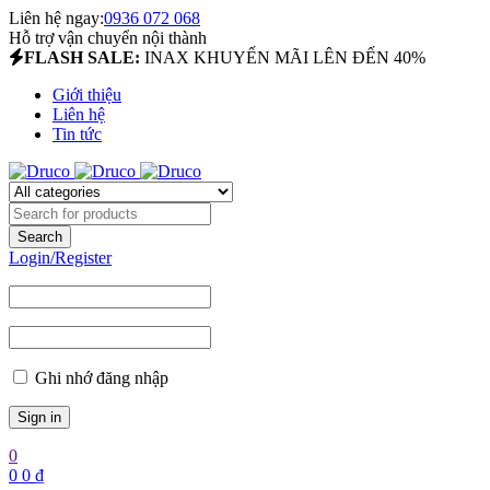
Liên hệ ngay:
0936 072 068
Hỗ trợ vận chuyển nội thành
FLASH SALE:
INAX KHUYẾN MÃI LÊN ĐẾN 40%
Giới thiệu
Liên hệ
Tin tức
Login/Register
Ghi nhớ đăng nhập
0
0
0
₫