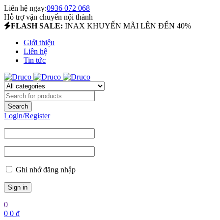
Liên hệ ngay:
0936 072 068
Hỗ trợ vận chuyển nội thành
FLASH SALE:
INAX KHUYẾN MÃI LÊN ĐẾN 40%
Giới thiệu
Liên hệ
Tin tức
Login/Register
Ghi nhớ đăng nhập
0
0
0
₫