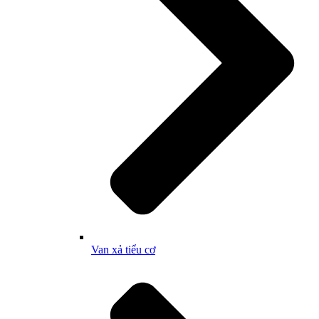
Van xả tiểu cơ