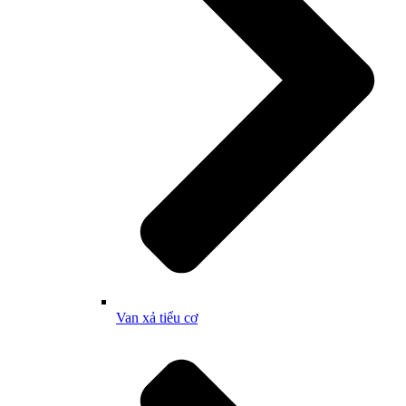
Van xả tiểu cơ