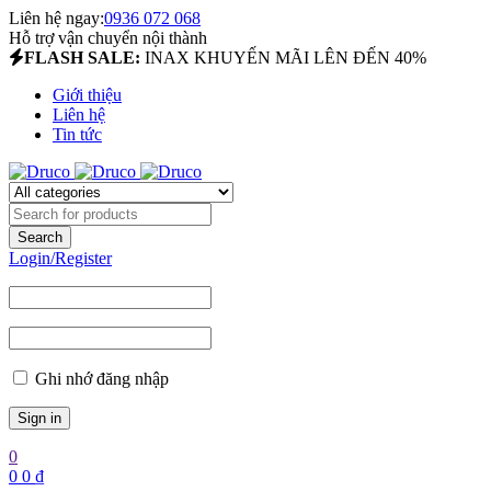
Liên hệ ngay:
0936 072 068
Hỗ trợ vận chuyển nội thành
FLASH SALE:
INAX KHUYẾN MÃI LÊN ĐẾN 40%
Giới thiệu
Liên hệ
Tin tức
Login/Register
Ghi nhớ đăng nhập
0
0
0
₫