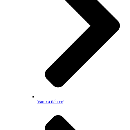
Van xả tiểu cơ