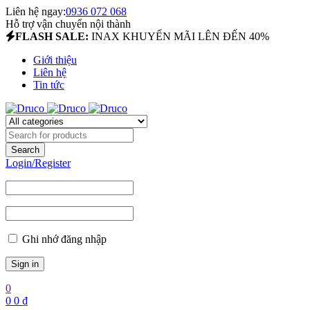
Liên hệ ngay:
0936 072 068
Hỗ trợ vận chuyển nội thành
FLASH SALE:
INAX KHUYẾN MÃI LÊN ĐẾN 40%
Giới thiệu
Liên hệ
Tin tức
Login/Register
Ghi nhớ đăng nhập
0
0
0
₫