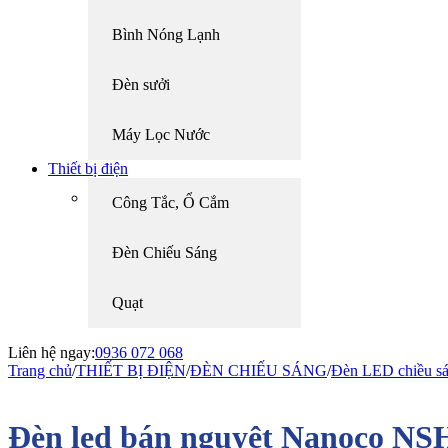
Bình Nóng Lạnh
Đèn sưởi
Máy Lọc Nước
Thiết bị điện
Công Tắc, Ổ Cắm
Đèn Chiếu Sáng
Quạt
Liên hệ ngay:
0936 072 068
Trang chủ
/
THIẾT BỊ ĐIỆN
/
ĐÈN CHIẾU SÁNG
/
Đèn LED chiều s
Đèn led bán nguyệt Nanoco 