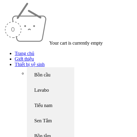
Your cart is currently empty
Trang chủ
Giới thiệu
Thiết bị vệ sinh
Bồn cầu
Lavabo
Tiểu nam
Sen Tắm
Bồn tắm