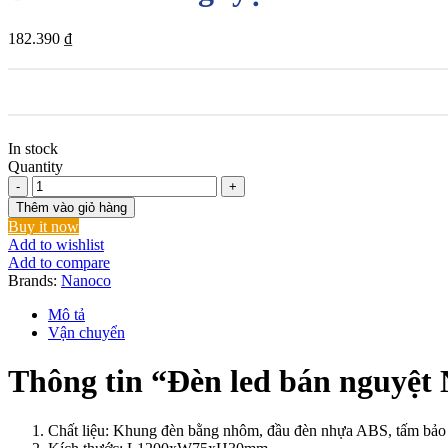
182.390
₫
In stock
Quantity
Đèn
led
Thêm vào giỏ hàng
bán
Buy it now
nguyệt
Add to wishlist
Nanoco
Add to compare
NSHV363/NSHV364/NSHV366
Brands:
Nanoco
số
lượng
Mô tả
Vận chuyển
Thông tin “Đèn led bán nguy
Chất liệu: Khung đèn bằng nhôm, đầu đèn nhựa ABS, tấm bảo