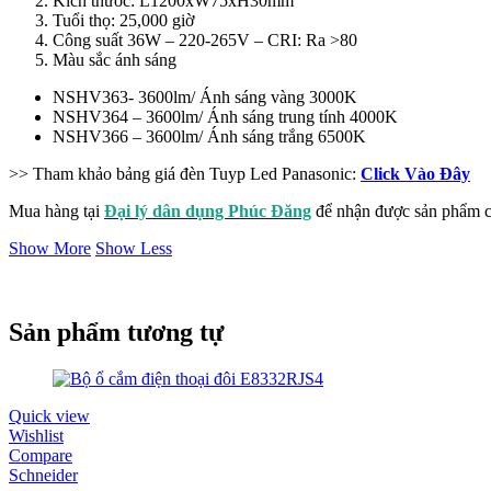
Kích thước: L1200xW75xH30mm
Tuổi thọ: 25,000 giờ
Công suất 36W – 220-265V – CRI: Ra >80
Màu sắc ánh sáng
NSHV363- 3600lm/ Ánh sáng vàng 3000K
NSHV364 – 3600lm/ Ánh sáng trung tính 4000K
NSHV366 – 3600lm/ Ánh sáng trắng 6500K
>> Tham khảo bảng giá đèn Tuyp Led Panasonic:
Click Vào Đây
Mua hàng tại
Đại lý dân dụng Phúc Đăng
để nhận được sản phẩm ch
Show More
Show Less
Sản phẩm tương tự
Quick view
Wishlist
Compare
Schneider