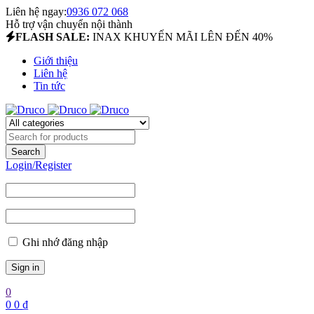
Liên hệ ngay:
0936 072 068
Hỗ trợ vận chuyển nội thành
FLASH SALE:
INAX KHUYẾN MÃI LÊN ĐẾN 40%
Giới thiệu
Liên hệ
Tin tức
Login/Register
Ghi nhớ đăng nhập
0
0
0
₫