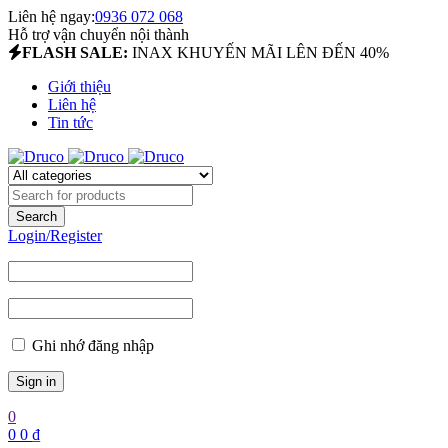
Liên hệ ngay:
0936 072 068
Hỗ trợ vận chuyển nội thành
FLASH SALE:
INAX KHUYẾN MÃI LÊN ĐẾN 40%
Giới thiệu
Liên hệ
Tin tức
Login/Register
Ghi nhớ đăng nhập
0
0
0
₫