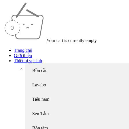
Your cart is currently empty
Trang chủ
Giới thiệu
Thiết bị vệ sinh
Bồn cầu
Lavabo
Tiểu nam
Sen Tắm
Bồn tắm