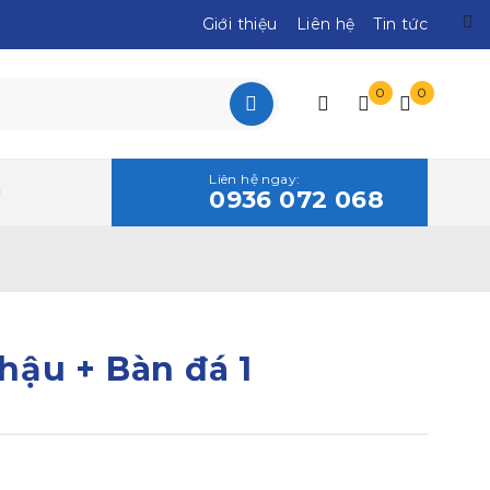
Giới thiệu
Liên hệ
Tin tức
0
0
Liên hệ ngay:
0936 072 068
ậu + Bàn đá 1