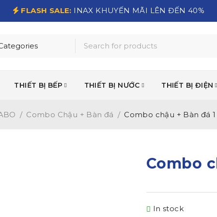
FLASH SALE:
INAX KHUYẾN MÃI LÊN ĐẾN 40%
THIẾT BỊ BẾP
THIẾT BỊ NƯỚC
THIẾT BỊ ĐIỆN
VABO
/
Combo Chậu + Bàn đá
/
Combo chậu + Bàn đá 1
Combo ch
In stock