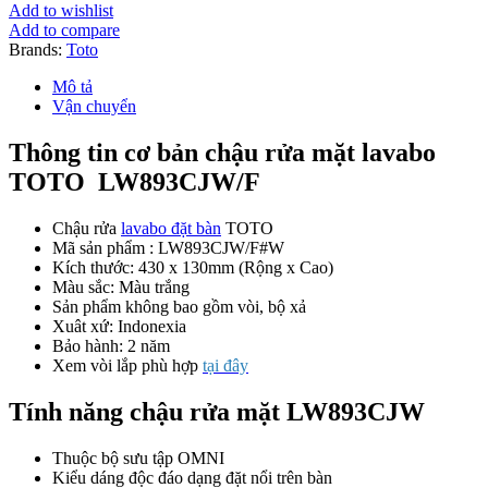
TOTO
Add to wishlist
LW893CJW/F#W
Add to compare
Đặt
Brands:
Toto
Bàn
số
Mô tả
lượng
Vận chuyển
Thông tin cơ bản chậu rửa mặt lavabo
TOTO LW893CJW/F
Chậu rửa
lavabo đặt bàn
TOTO
Mã sản phẩm : LW893CJW/F#W
Kích thước: 430 x 130mm (Rộng x Cao)
Màu sắc: Màu trắng
Sản phẩm không bao gồm vòi, bộ xả
Xuât xứ: Indonexia
Bảo hành: 2 năm
Xem vòi lắp phù hợp
tại đây
Tính năng chậu rửa mặt LW893CJW
Thuộc bộ sưu tập OMNI
Kiểu dáng độc đáo dạng đặt nổi trên bàn