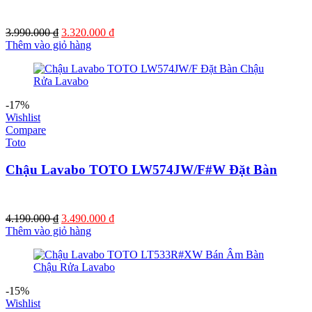
Giá
Giá
3.990.000
₫
3.320.000
₫
gốc
hiện
Thêm vào giỏ hàng
là:
tại
3.990.000 ₫.
là:
3.320.000 ₫.
-17%
Wishlist
Compare
Toto
Chậu Lavabo TOTO LW574JW/F#W Đặt Bàn
Giá
Giá
4.190.000
₫
3.490.000
₫
gốc
hiện
Thêm vào giỏ hàng
là:
tại
4.190.000 ₫.
là:
3.490.000 ₫.
-15%
Wishlist