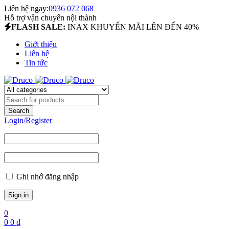
Liên hệ ngay:
0936 072 068
Hỗ trợ vận chuyển nội thành
FLASH SALE:
INAX KHUYẾN MÃI LÊN ĐẾN 40%
Giới thiệu
Liên hệ
Tin tức
Login/Register
Ghi nhớ đăng nhập
0
0
0
₫