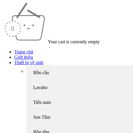
Your cart is currently empty
Trang chủ
Giới thiệu
Thiết bị vệ sinh
Bồn cầu
Lavabo
Tiểu nam
Sen Tắm
Bồn tắm