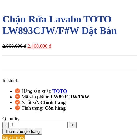
-17%
Chậu Rửa Lavabo TOTO
LW893CJW/F#W Đặt Bàn
Giá
Giá
2.960.000
₫
2.460.000
₫
gốc
hiện
là:
tại
2.960.000 ₫.
là:
2.460.000 ₫.
In stock
Hãng sản xuất:
TOTO
Mã sản phẩm:
LW893CJW/F#W
Xuất xứ:
Chính hãng
Tình trạng:
Còn hàng
Quantity
Chậu
Rửa
Thêm vào giỏ hàng
Lavabo
Buy it now