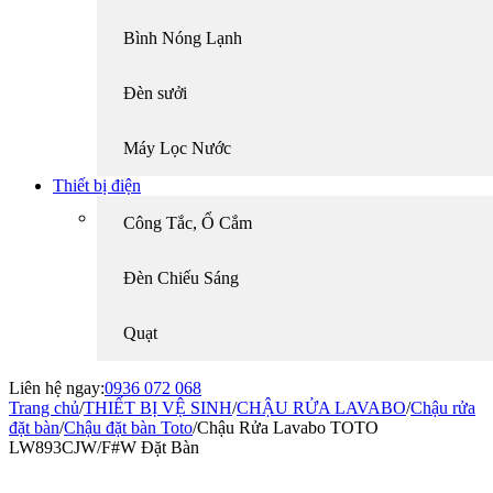
Bình Nóng Lạnh
Đèn sưởi
Máy Lọc Nước
Thiết bị điện
Công Tắc, Ổ Cắm
Đèn Chiếu Sáng
Quạt
Liên hệ ngay:
0936 072 068
Trang chủ
/
THIẾT BỊ VỆ SINH
/
CHẬU RỬA LAVABO
/
Chậu rửa
đặt bàn
/
Chậu đặt bàn Toto
/
Chậu Rửa Lavabo TOTO
LW893CJW/F#W Đặt Bàn