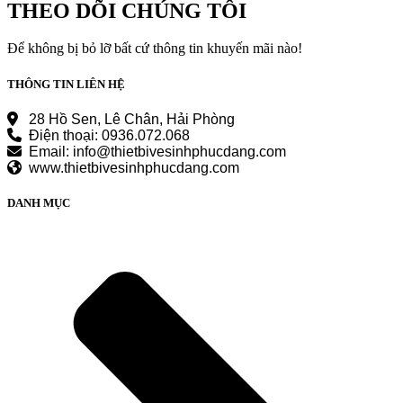
4.610.000 ₫.
là:
THEO DÕI CHÚNG TÔI
3.830.000 ₫.
Để không bị bỏ lỡ bất cứ thông tin khuyến mãi nào!
THÔNG TIN LIÊN HỆ
28 Hồ Sen, Lê Chân, Hải Phòng
Điện thoại: 0936.072.068
Email: info@thietbivesinhphucdang.com
www.thietbivesinhphucdang.com
DANH MỤC