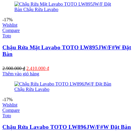
2.500.000 ₫.
là:
2.130.000 ₫.
-17%
Wishlist
Compare
Toto
Chậu Rửa Mặt Lavabo TOTO LW895JW/F#W Đặt
Bàn
Giá
Giá
2.900.000
₫
2.410.000
₫
gốc
hiện
Thêm vào giỏ hàng
là:
tại
2.900.000 ₫.
là:
2.410.000 ₫.
-17%
Wishlist
Compare
Toto
Chậu Rửa Lavabo TOTO LW896JW/F#W Đặt Bàn