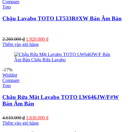
Compare
Toto
Chậu Lavabo TOTO LT533R#XW Bán Âm Bàn
Giá
Giá
2.260.000
₫
1.920.000
₫
gốc
hiện
Thêm vào giỏ hàng
là:
tại
2.260.000 ₫.
là:
1.920.000 ₫.
-17%
Wishlist
Compare
Toto
Chậu Rửa Mặt Lavabo TOTO LW646JW/F#W
Bán Âm Bàn
Giá
Giá
4.610.000
₫
3.830.000
₫
gốc
hiện
Thêm vào giỏ hàng
là:
tại