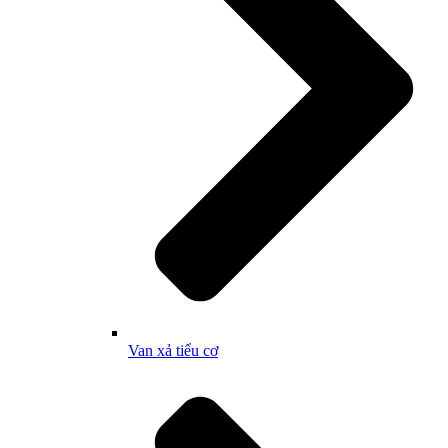
Van xả tiểu cơ