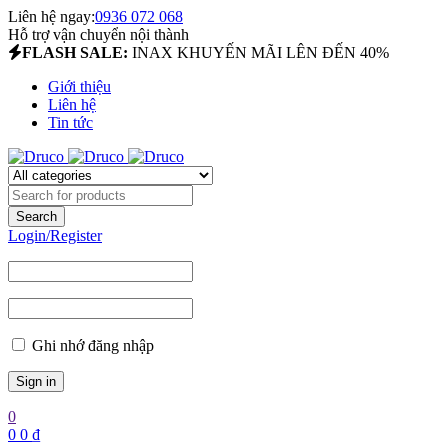
Liên hệ ngay:
0936 072 068
Hỗ trợ vận chuyển nội thành
FLASH SALE:
INAX KHUYẾN MÃI LÊN ĐẾN 40%
Giới thiệu
Liên hệ
Tin tức
Login/Register
Ghi nhớ đăng nhập
0
0
0
₫