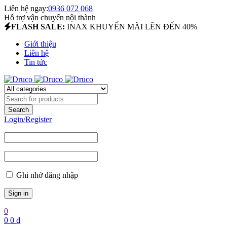
Liên hệ ngay:
0936 072 068
Hỗ trợ vận chuyển nội thành
FLASH SALE:
INAX KHUYẾN MÃI LÊN ĐẾN 40%
Giới thiệu
Liên hệ
Tin tức
Login/Register
Ghi nhớ đăng nhập
0
0
0
₫