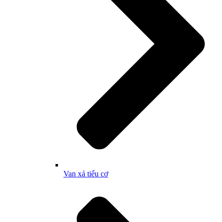
Van xả tiểu cơ