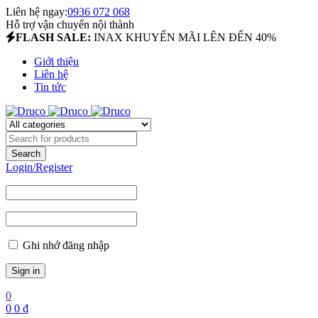
Liên hệ ngay:
0936 072 068
Hỗ trợ vận chuyển nội thành
FLASH SALE:
INAX KHUYẾN MÃI LÊN ĐẾN 40%
Giới thiệu
Liên hệ
Tin tức
Login/Register
Ghi nhớ đăng nhập
0
0
0
₫