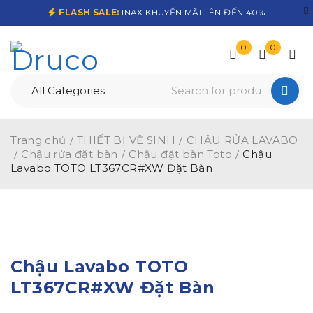
FLASH SALE:
INAX KHUYẾN MÃI LÊN ĐẾN 40%
0
0
Trang chủ
/
THIẾT BỊ VỆ SINH
/
CHẬU RỬA LAVABO
/
Chậu rửa đặt bàn
/
Chậu đặt bàn Toto
/
Chậu
Lavabo TOTO LT367CR#XW Đặt Bàn
-15%
Chậu Lavabo TOTO
LT367CR#XW Đặt Bàn