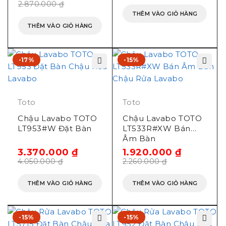
2.870.000
₫
THÊM VÀO GIỎ HÀNG
THÊM VÀO GIỎ HÀNG
-17%
-15%
Toto
Toto
Chậu Lavabo TOTO
Chậu Lavabo TOTO
LT953#W Đặt Bàn
LT533R#XW Bán
Âm Bàn
3.370.000
₫
1.920.000
₫
Video giới thiệu lavabo
4.050.000
₫
2.260.000
₫
đặt bàn Toto L367CR
THÊM VÀO GIỎ HÀNG
THÊM VÀO GIỎ HÀNG
Video đập hộp lavabo
-15%
-15%