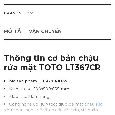
BRANDS:
Toto
MÔ TẢ
VẬN CHUYỂN
Thông tin cơ bản chậu
rửa mặt TOTO LT367CR
Mã sản phẩm : LT367CR#XW
Kích thước: 500x500x155 mm
Màu sắc: Màu trắng
Công nghệ CeFiONtect giúp bề mặt
chậu rửa
siêu nhẵn, hạn chế tối đa các vết bẩn, vi khuẩn