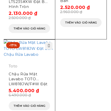
Bàn
LT523S#XW Đặt Bàn
Hình Tròn
2.520.000
₫
2.960.000
₫
2.130.000
₫
2.500.000
₫
THÊM VÀO GIỎ HÀNG
THÊM VÀO GIỎ HÀNG
-17%
Toto
Chậu Rửa Mặt
Lavabo TOTO
LW818JW/F#W Đặt
Bàn
5.400.000
₫
6.490.000
₫
THÊM VÀO GIỎ HÀNG