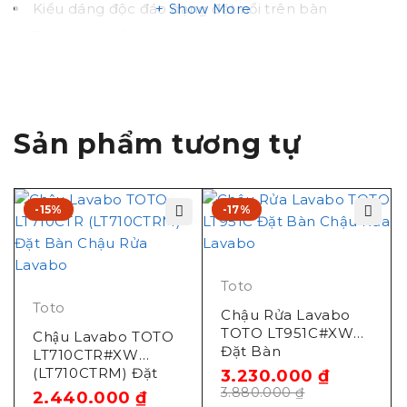
Kiểu dáng độc đáo dạng đặt nổi trên bàn
Show More
Thiết kế với lỗ thoát tràn
Sản phẩm không bao gồm vòi và bộ xả
Xuât xứ: Việt Nam
Mã sản phẩm cũ: LT367CT
Sản phẩm tương tự
Bản vẽ kích thước bồn
rửa mặt
-15%
-17%
TOTO LT367CR#XW
Toto
Toto
Chậu Rửa Lavabo
TOTO LT951C#XW
Chậu Lavabo TOTO
Đặt Bàn
LT710CTR#XW
(LT710CTRM) Đặt
3.230.000
₫
Bàn
3.880.000
₫
2.440.000
₫