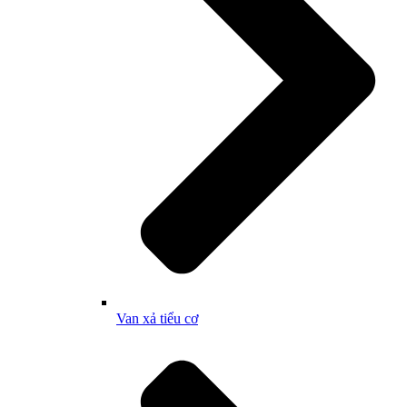
Van xả tiểu cơ