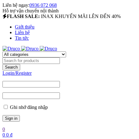
Liên hệ ngay:
0936 072 068
Hỗ trợ vận chuyển nội thành
FLASH SALE:
INAX KHUYẾN MÃI LÊN ĐẾN 40%
Giới thiệu
Liên hệ
Tin tức
Login/Register
Ghi nhớ đăng nhập
0
0
0
₫