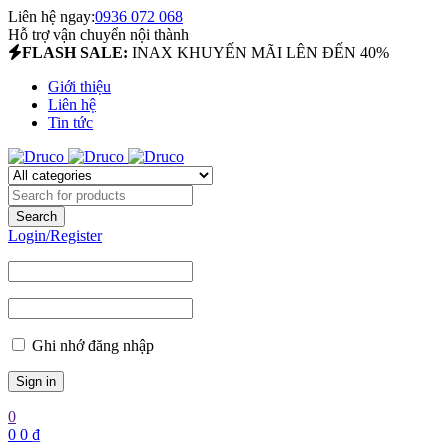
Liên hệ ngay:
0936 072 068
Hỗ trợ vận chuyển nội thành
FLASH SALE:
INAX KHUYẾN MÃI LÊN ĐẾN 40%
Giới thiệu
Liên hệ
Tin tức
Login/Register
Ghi nhớ đăng nhập
0
0
0
₫