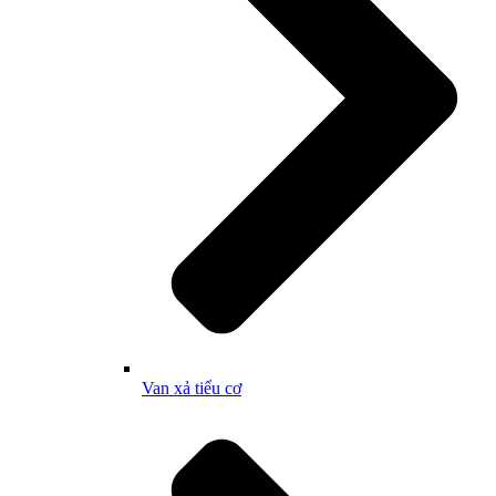
Van xả tiểu cơ