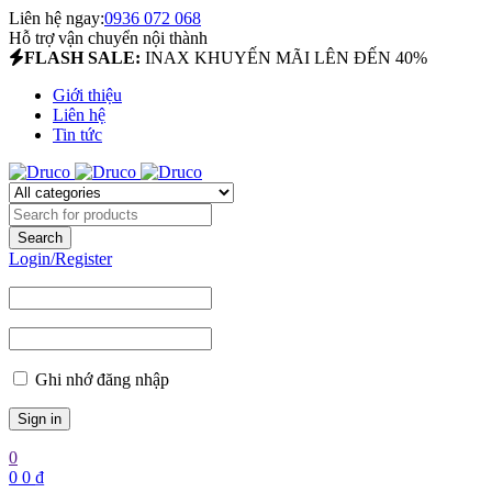
Liên hệ ngay:
0936 072 068
Hỗ trợ vận chuyển nội thành
FLASH SALE:
INAX KHUYẾN MÃI LÊN ĐẾN 40%
Giới thiệu
Liên hệ
Tin tức
Login/Register
Ghi nhớ đăng nhập
0
0
0
₫