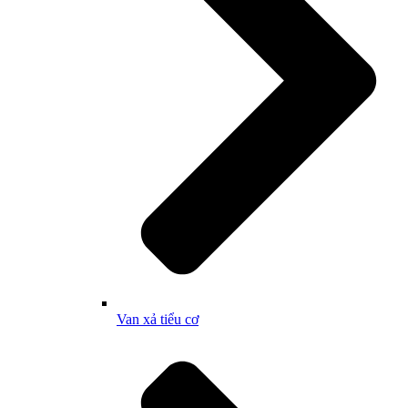
Van xả tiểu cơ