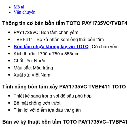
1.7M
số
Mô tả
lượng
Vận chuyển
Thông tin cơ bản bồn tắm TOTO
PAY1735VC/TVBF
PAY1735VC: Bồn tắm chân yếm
TVBF411 : Bộ xả nhấn kèm ống thải bồn tắm
Bồn tắm nhựa không tay vịn TOTO
, Có chân yếm
Kích thước: 1700 x 750 x 558mm
Chất liệu: Nhựa
Màu sắc: Màu trắng
Xuất xứ: Việt Nam
Tính năng bồn tắm xây
PAY1735VC TVBF411
TOTO
Thiết kế sang trọng với độ sâu phù hợp
Bề mặt chống trơn trượt
Tiện lợi với điểm tựa đầu thư giãn
Bản vẽ kỹ thuật bồn tắm TOTO
PAY1735VC
–
TVBF4