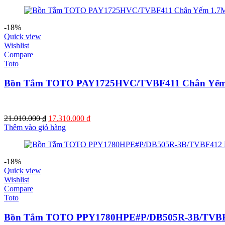
là:
tại
15.910.000 ₫.
là:
13.230.000 ₫.
-18%
Quick view
Wishlist
Compare
Toto
Bồn Tắm TOTO PAY1725HVC/TVBF411 Chân Yếm
Giá
Giá
21.010.000
₫
17.310.000
₫
gốc
hiện
Thêm vào giỏ hàng
là:
tại
21.010.000 ₫.
là:
17.310.000 ₫.
-18%
Quick view
Wishlist
Compare
Toto
Bồn Tắm TOTO PPY1780HPE#P/DB505R-3B/TVBF4