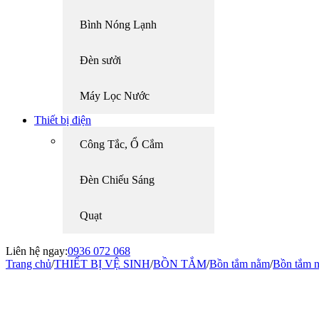
Bình Nóng Lạnh
Đèn sưởi
Máy Lọc Nước
Thiết bị điện
Công Tắc, Ổ Cắm
Đèn Chiếu Sáng
Quạt
Liên hệ ngay:
0936 072 068
Trang chủ
/
THIẾT BỊ VỆ SINH
/
BỒN TẮM
/
Bồn tắm nằm
/
Bồn tắm 
-20%