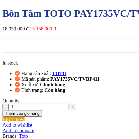
Bồn Tắm TOTO PAY1735VC/TV
Giá
Giá
18.950.000
₫
15.158.000
₫
gốc
hiện
là:
tại
18.950.000 ₫.
là:
15.158.000 ₫.
In stock
Hãng sản xuất:
TOTO
Mã sản phẩm:
PAY1735VC/TVBF411
Xuất xứ:
Chính hãng
Tình trạng:
Còn hàng
Quantity
Bồn
Tắm
Thêm vào giỏ hàng
TOTO
Buy it now
PAY1735VC/TVBF411
Add to wishlist
Chân
Add to compare
Yếm
Brands:
Toto