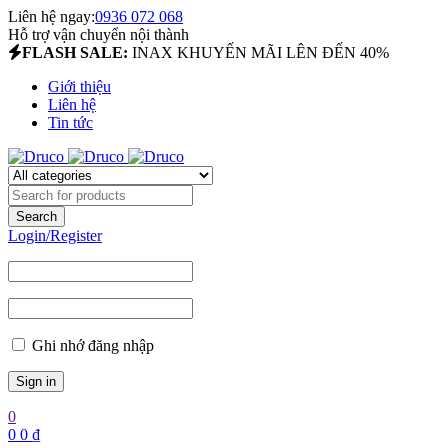
Liên hệ ngay:
0936 072 068
Hỗ trợ vận chuyển nội thành
FLASH SALE:
INAX KHUYẾN MÃI LÊN ĐẾN 40%
Giới thiệu
Liên hệ
Tin tức
Login/Register
Ghi nhớ đăng nhập
0
0
0
₫