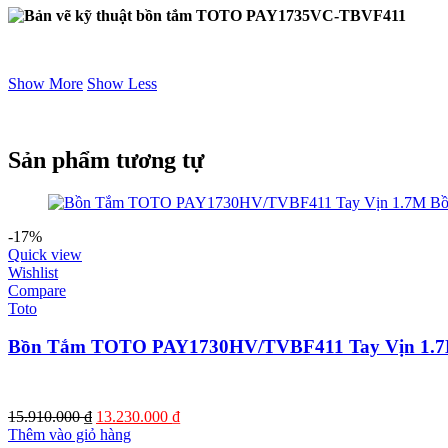
Show More
Show Less
Sản phẩm tương tự
-17%
Quick view
Wishlist
Compare
Toto
Bồn Tắm TOTO PAY1730HV/TVBF411 Tay Vịn 1.
Giá
Giá
15.910.000
₫
13.230.000
₫
gốc
hiện
Thêm vào giỏ hàng