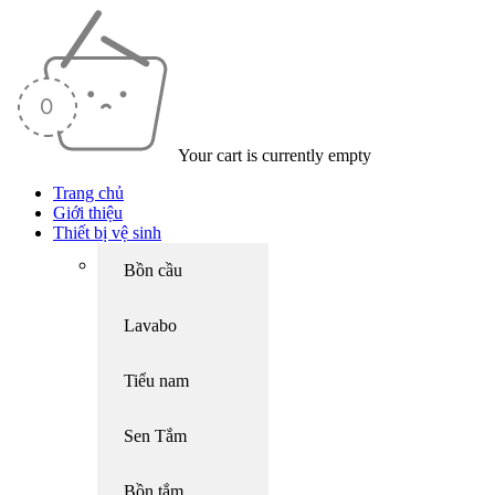
Your cart is currently empty
Trang chủ
Giới thiệu
Thiết bị vệ sinh
Bồn cầu
Lavabo
Tiểu nam
Sen Tắm
Bồn tắm