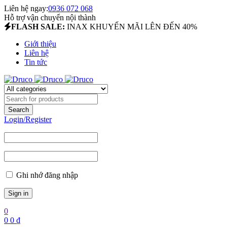
Liên hệ ngay:
0936 072 068
Hỗ trợ vận chuyển nội thành
FLASH SALE:
INAX KHUYẾN MÃI LÊN ĐẾN 40%
Giới thiệu
Liên hệ
Tin tức
Login/Register
Ghi nhớ đăng nhập
0
0
0
₫