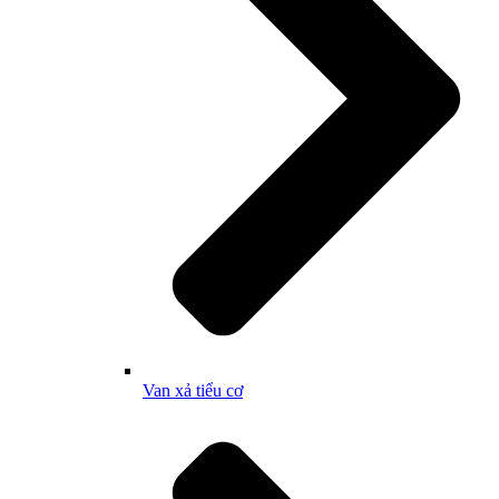
Van xả tiểu cơ