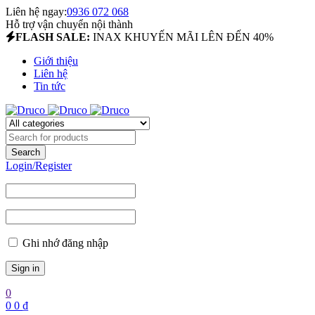
Liên hệ ngay:
0936 072 068
Hỗ trợ vận chuyển nội thành
FLASH SALE:
INAX KHUYẾN MÃI LÊN ĐẾN 40%
Giới thiệu
Liên hệ
Tin tức
Login/Register
Ghi nhớ đăng nhập
0
0
0
₫