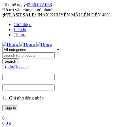
Liên hệ ngay:
0936 072 068
Hỗ trợ vận chuyển nội thành
FLASH SALE:
INAX KHUYẾN MÃI LÊN ĐẾN 40%
Giới thiệu
Liên hệ
Tin tức
Login/Register
Ghi nhớ đăng nhập
0
0
0
₫