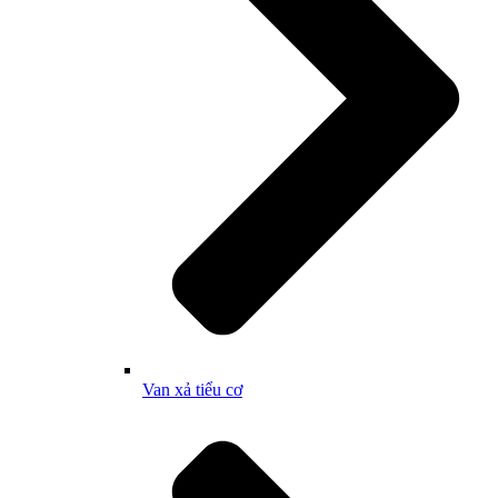
Van xả tiểu cơ