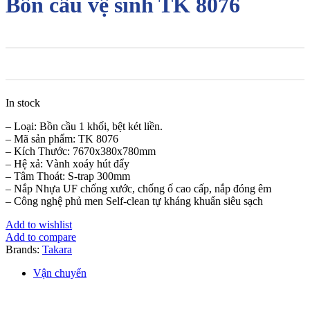
Bồn cầu vệ sinh TK 8076
In stock
– Loại: Bồn cầu 1 khối, bệt két liền.
– Mã sản phẩm: TK 8076
– Kích Thước:
7670x380x780mm
– Hệ xả: Vành xoáy hút đẩy
– Tâm Thoát: S-trap 300mm
– Nắp Nhựa UF chống xước, chống ố cao cấp, nắp đóng êm
– Công nghệ phủ men Self-clean tự kháng khuẩn siêu sạch
Add to wishlist
Add to compare
Brands:
Takara
Vận chuyển