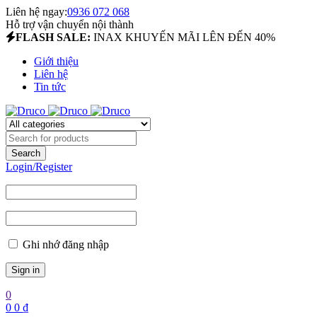
Liên hệ ngay:
0936 072 068
Hỗ trợ vận chuyển nội thành
FLASH SALE:
INAX KHUYẾN MÃI LÊN ĐẾN 40%
Giới thiệu
Liên hệ
Tin tức
Login/Register
Ghi nhớ đăng nhập
0
0
0
₫