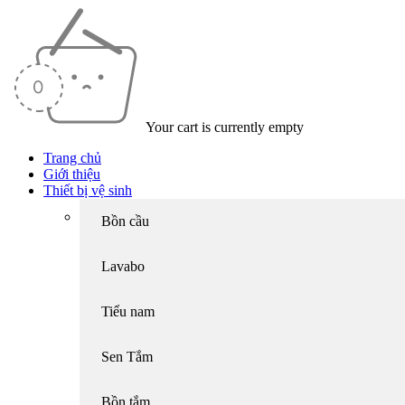
Your cart is currently empty
Trang chủ
Giới thiệu
Thiết bị vệ sinh
Bồn cầu
Lavabo
Tiểu nam
Sen Tắm
Bồn tắm