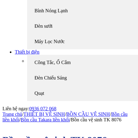
Bình Nóng Lạnh
Đèn sưởi
Máy Lọc Nước
Thiết bị điện
Công Tắc, Ổ Cắm
Đèn Chiếu Sáng
Quạt
Liên hệ ngay:
0936 072 068
Trang chủ
/
THIẾT BỊ VỆ SINH
/
BỒN CẦU VỆ SINH
/
Bồn cầu
liền khối
/
Bồn cầu Takara liền khối
/
Bồn cầu vệ sinh TK 8076