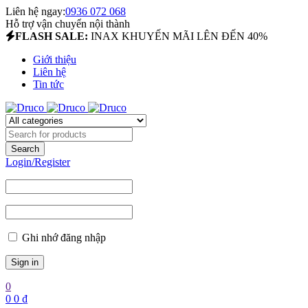
Liên hệ ngay:
0936 072 068
Hỗ trợ vận chuyển nội thành
FLASH SALE:
INAX KHUYẾN MÃI LÊN ĐẾN 40%
Giới thiệu
Liên hệ
Tin tức
Login/Register
Ghi nhớ đăng nhập
0
0
0
₫