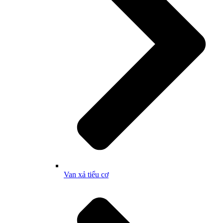
Van xả tiểu cơ