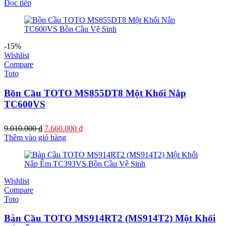
Đọc tiếp
-15%
Wishlist
Compare
Toto
Bồn Cầu TOTO MS855DT8 Một Khối Nắp
TC600VS
Giá
Giá
9.010.000
₫
7.660.000
₫
gốc
hiện
Thêm vào giỏ hàng
là:
tại
9.010.000 ₫.
là:
7.660.000 ₫.
Wishlist
Compare
Toto
Bàn Cầu TOTO MS914RT2 (MS914T2) Một Khối