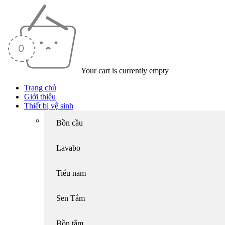
Your cart is currently empty
Trang chủ
Giới thiệu
Thiết bị vệ sinh
Bồn cầu
Lavabo
Tiểu nam
Sen Tắm
Bồn tắm