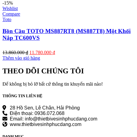
-15%
Wishlist
Compare
Toto
Bồn Cầu TOTO MS887RT8 (MS887T8) Một Khối
Nắp TC600VS
Giá
Giá
13.860.000
₫
11.780.000
₫
gốc
hiện
Thêm vào giỏ hàng
là:
tại
13.860.000 ₫.
là:
THEO DÕI CHÚNG TÔI
11.780.000 ₫.
Để không bị bỏ lỡ bất cứ thông tin khuyến mãi nào!
THÔNG TIN LIÊN HỆ
28 Hồ Sen, Lê Chân, Hải Phòng
Điện thoại: 0936.072.068
Email: info@thietbivesinhphucdang.com
www.thietbivesinhphucdang.com
DANH MỤC