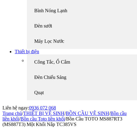
Bình Nóng Lạnh
Đèn sưởi
Máy Lọc Nước
Thiết bị điện
Công Tắc, Ổ Cắm
Đèn Chiếu Sáng
Quạt
Liên hệ ngay:
0936 072 068
Trang chủ
/
THIẾT BỊ VỆ SINH
/
BỒN CẦU VỆ SINH
/
Bồn cầu
liền khối
/
Bồn cầu Toto liền khối
/
Bồn Cầu TOTO MS887RT3
(MS887T3) Một Khối Nắp TC385VS