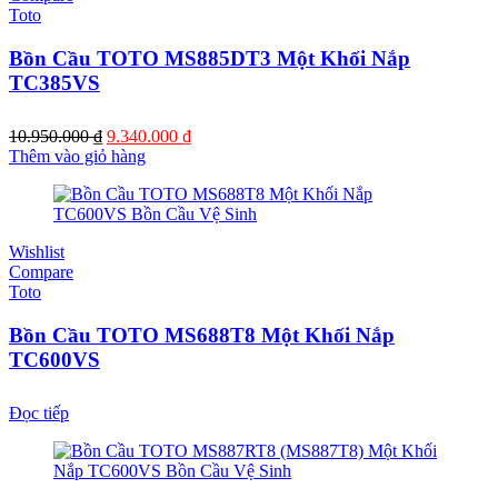
Toto
Bồn Cầu TOTO MS885DT3 Một Khối Nắp
TC385VS
Giá
Giá
10.950.000
₫
9.340.000
₫
gốc
hiện
Thêm vào giỏ hàng
là:
tại
10.950.000 ₫.
là:
9.340.000 ₫.
Wishlist
Compare
Toto
Bồn Cầu TOTO MS688T8 Một Khối Nắp
TC600VS
Đọc tiếp