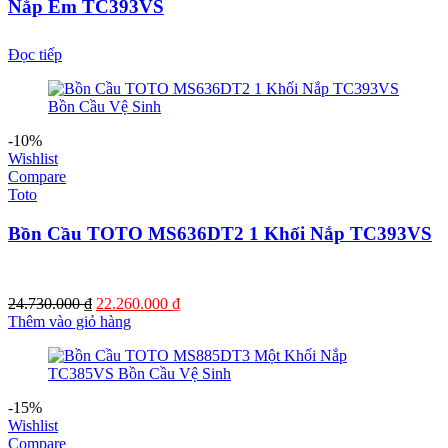
Nắp Êm TC393VS
Đọc tiếp
-10%
Wishlist
Compare
Toto
Bồn Cầu TOTO MS636DT2 1 Khối Nắp TC393VS
Giá
Giá
24.730.000
₫
22.260.000
₫
gốc
hiện
Thêm vào giỏ hàng
là:
tại
24.730.000 ₫.
là:
22.260.000 ₫.
-15%
Wishlist
Compare