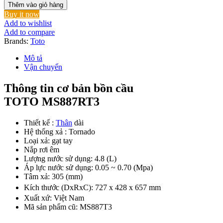
Cầu
Thêm vào giỏ hàng
TOTO
Buy it now
MS887RT3
Add to wishlist
(MS887T3)
Add to compare
Một
Brands:
Toto
Khối
Nắp
Mô tả
TC385VS
Vận chuyển
số
lượng
Thông tin cơ bản bồn cầu
TOTO MS887RT3
Thiết kế :
Thân
dài
Hệ thống xả : Tornado
Loại xả: gạt tay
Nắp rơi êm
Lượng nước sử dụng: 4.8 (L)
Áp lực nước sử dụng: 0.05 ~ 0.70 (Mpa)
Tâm xả: 305 (mm)
Kích thước (DxRxC): 727 x 428 x 657 mm
Xuất xứ: Việt Nam
Mã sản phẩm cũ: MS887T3