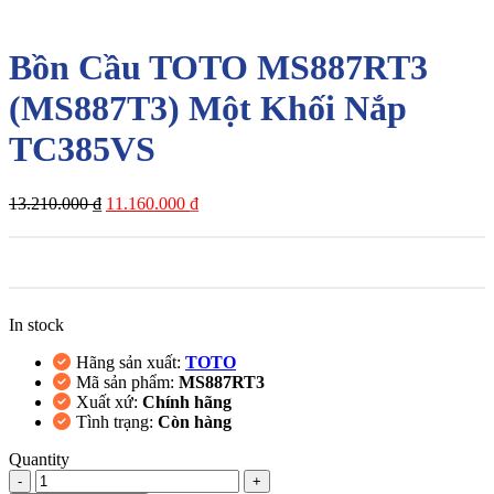
-16%
Bồn Cầu TOTO MS887RT3
(MS887T3) Một Khối Nắp
TC385VS
Giá
Giá
13.210.000
₫
11.160.000
₫
gốc
hiện
là:
tại
13.210.000 ₫.
là:
11.160.000 ₫.
In stock
Hãng sản xuất:
TOTO
Mã sản phẩm:
MS887RT3
Xuất xứ:
Chính hãng
Tình trạng:
Còn hàng
Quantity
Bồn