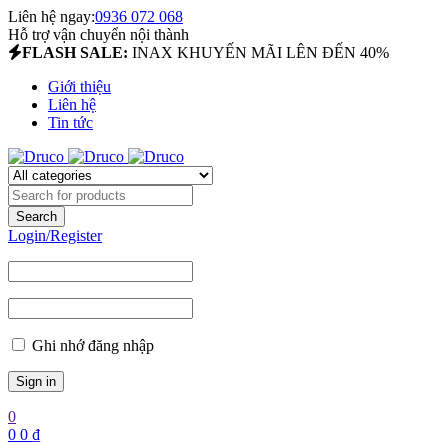
Liên hệ ngay:
0936 072 068
Hỗ trợ vận chuyển nội thành
FLASH SALE:
INAX KHUYẾN MÃI LÊN ĐẾN 40%
Giới thiệu
Liên hệ
Tin tức
Login/Register
Ghi nhớ đăng nhập
0
0
0
₫