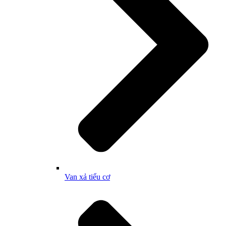
Van xả tiểu cơ