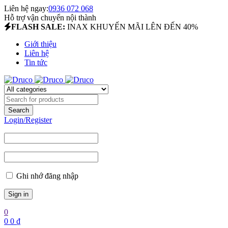
Liên hệ ngay:
0936 072 068
Hỗ trợ vận chuyển nội thành
FLASH SALE:
INAX KHUYẾN MÃI LÊN ĐẾN 40%
Giới thiệu
Liên hệ
Tin tức
Login/Register
Ghi nhớ đăng nhập
0
0
0
₫