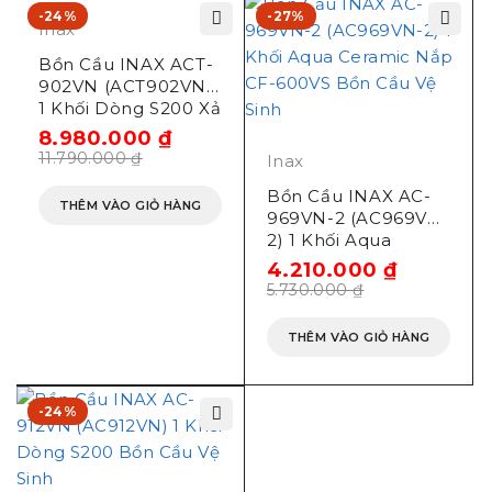
hàng miễn phí các quận Lê Chân, Ngô Quyền, Hồng
-24%
-27%
Inax
Bàng, Dương Kinh, Đồ Sơn, Kiến An, Hải An, An
Dương, Thủy Nguyên, các Huyện Vĩnh Bảo, An Lão,
Bồn Cầu INAX ACT-
Tiên Lãng, Kiến Thụy …
902VN (ACT902VN)
1 Khối Dòng S200 Xả
Tự Động
Bản vẽ bàn cầu Inax nắp
8.980.000
₫
11.790.000
₫
Inax
rửa cơ AC-989+CW-
Bồn Cầu INAX AC-
THÊM VÀO GIỎ HÀNG
S32VN 1 khối
969VN-2 (AC969VN-
2) 1 Khối Aqua
Ceramic Nắp CF-
4.210.000
₫
600VS
5.730.000
₫
THÊM VÀO GIỎ HÀNG
-24%