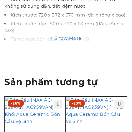
không sử dụng điện, tiết kiệm nước
Kích thước: 720 x 372 x 670 mm (dài x rộng x cao)
Kích thước nắp: 500 x 370 x 63 mm (dài x rộng x
cao)
Show More
Tâm thoát bồn cầu : 300mm (+-5)
Công nghệ xả mạnh mẽ và tối ưu
Kiểu xả 2 nhấn 4.5/3 lít
Áp suất nước cấp vào nắp S32: 0.03-0.75 MPa,
(0.3 – 7.5kgf/cm²)
Sản phẩm tương tự
Trọng lượng nắp rửa cơ Inax CW-S32VN : ~ 3kg
Màu sắc: Trắng
Tính năng bàn cầu Inax
-26%
-23%
AC989 CWS32VN
Bồn cầu sử dụng 100% lượng nước xả từ phía