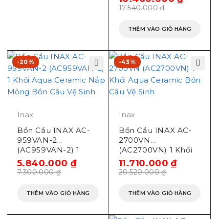
Hệ thống hai cửa xả đẩy mạnh mẽ
17.540.000
₫
Có chức năng rửa trước và rửa sau
THÊM VÀO GIỎ HÀNG
Dùng nước lạnh, phù hợp được với những vùng
có áp lực nước thấp
-20%
Nước cấp: Nối trực tiếp từ đường ống nước
-43%
Mua bồn cầu Inax AC-
989VN CWS32VN chính
Inax
Inax
hãng ở đâu tại Hải
Bồn Cầu INAX AC-
Bồn Cầu INAX AC-
Phòng?
959VAN-2
2700VN
(AC959VAN-2) 1
(AC2700VN) 1 Khối
Khối Aqua Ceramic
Aqua Ceramic
5.840.000
₫
11.710.000
₫
Hiện tại Bồn cầu INAX AC-989VN đang được
Nắp Mỏng
7.300.000
₫
20.520.000
₫
trưng bày và phân phối chính hãng bởi Thiết bị vệ
sinh Phúc Đăng, địa chỉ Số 28 Hồ Sen, Lê Chân, Hải
THÊM VÀO GIỎ HÀNG
THÊM VÀO GIỎ HÀNG
Phòng.
Thiết bị vệ sinh Phúc Đăng phục vụ tư vấn và giao