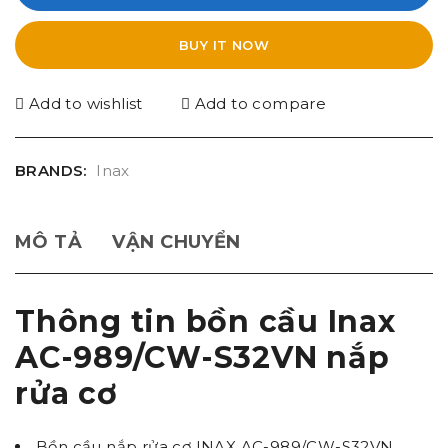
BUY IT NOW
Add to wishlist
Add to compare
BRANDS:
Inax
MÔ TẢ
VẬN CHUYỂN
Thông tin bồn cầu Inax
AC-989/CW-S32VN nắp
rửa cơ
Bồn cầu nắp rửa cơ INAX AC-989/CW-S32VN