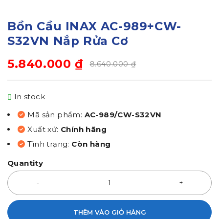
Bồn Cầu INAX AC-989+CW-
S32VN Nắp Rửa Cơ
5.840.000
₫
8.640.000
₫
In stock
Mã sản phẩm:
AC-989/CW-S32VN
Xuất xứ:
Chính hãng
Tình trạng:
Còn hàng
Quantity
THÊM VÀO GIỎ HÀNG