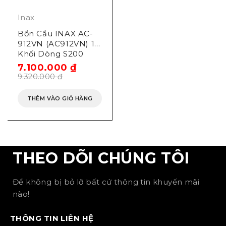
Inax
Bồn Cầu INAX AC-
912VN (AC912VN) 1
Khối Dòng S200
7.100.000
₫
9.320.000
₫
THÊM VÀO GIỎ HÀNG
THEO DÕI CHÚNG TÔI
Để không bị bỏ lỡ bất cứ thông tin khuyến mãi
nào!
THÔNG TIN LIÊN HỆ