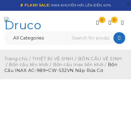
FLASH SALE:
INAX KHUYẾN MÃI LÊN ĐẾN 40%
0
0
Trang chủ
/
THIẾT BỊ VỆ SINH
/
BỒN CẦU VỆ SINH
/
Bồn cầu liền khối
/
Bồn cầu Inax liền khối
/
Bồn
Cầu INAX AC-989+CW-S32VN Nắp Rửa Cơ
-32%