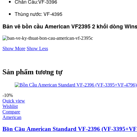
Chân Cầu:VF-3396
Thùng nước: VF-4395
Bản vẽ bồn cầu American
VF
2395
2 khối dòng
Wins
Show More
Show Less
Sản phẩm tương tự
-10%
Quick view
Wishlist
Compare
American
Bồn Cầu American Standard VF-2396 (VF-3395+VF