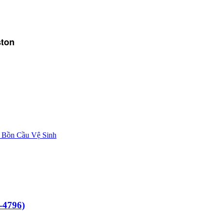
ton
-4796)