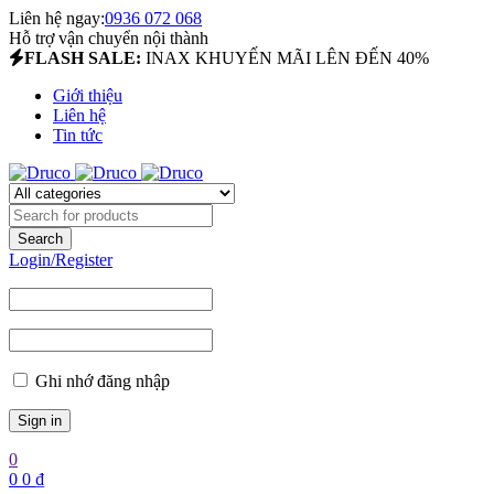
Liên hệ ngay:
0936 072 068
Hỗ trợ vận chuyển nội thành
FLASH SALE:
INAX KHUYẾN MÃI LÊN ĐẾN 40%
Giới thiệu
Liên hệ
Tin tức
Login/Register
Ghi nhớ đăng nhập
0
0
0
₫