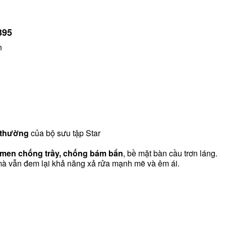
395
n
 thường
của bộ sưu tập
Star
 men chống trầy, chống bám bẩn
, bề mặt bàn cầu trơn láng.
à vẫn đem lại khả năng xả rửa mạnh mẽ và êm ái.