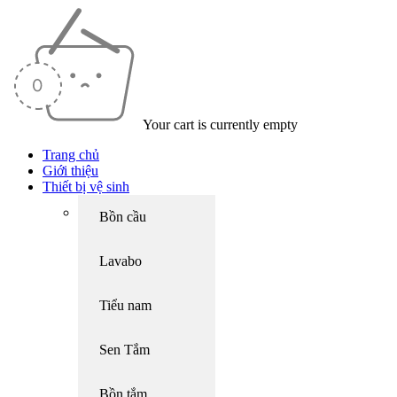
Your cart is currently empty
Trang chủ
Giới thiệu
Thiết bị vệ sinh
Bồn cầu
Lavabo
Tiểu nam
Sen Tắm
Bồn tắm