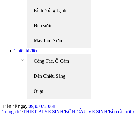
Bình Nóng Lạnh
Đèn sưởi
Máy Lọc Nước
Thiết bị điện
Công Tắc, Ổ Cắm
Đèn Chiếu Sáng
Quạt
Liên hệ ngay:
0936 072 068
Trang chủ
/
THIẾT BỊ VỆ SINH
/
BỒN CẦU VỆ SINH
/
Bồn cầu rời k
-10%