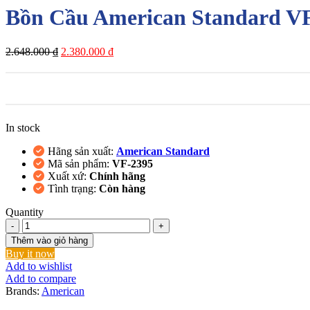
Bồn Cầu American Standard V
Giá
Giá
2.648.000
₫
2.380.000
₫
gốc
hiện
là:
tại
2.648.000 ₫.
là:
2.380.000 ₫.
In stock
Hãng sản xuất:
American Standard
Mã sản phẩm:
VF-2395
Xuất xứ:
Chính hãng
Tình trạng:
Còn hàng
Quantity
Bồn
Cầu
Thêm vào giỏ hàng
American
Buy it now
Standard
Add to wishlist
VF-
Add to compare
2395
Brands:
American
(VF-