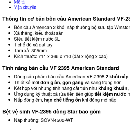
3395+VF-
Mô tả
4395)
Vận chuyển
số
lượng
Thông tin cơ bản bồn cầu American Standard
VF-
2
Bồn cầu American 2 khối nắp thường bộ sưu tập
Winsto
Xả thẳng, kiểu thoát sàn
Siêu tiết kiệm nước 6L
1 chế độ xả gạt tay
Tâm xả: 305mm
Kích thước: 711 x 365 x 710 (dài x rộng x cao)
Tính năng bàn cầu
VF
2395
American Standard
Dòng sản phẩm bàn cầu American
VF-
2395
2 khối nắp
Thiết kế mới
đơn giản, gọn gàng
và sang trọng hơn
Kết hợp với những tính năng cải tiến như
kháng khuẩn,
Ứng dụng kỹ thuật xả rửa tiên tiến giúp
tiết kiệm nước
m
Nắp đóng êm,
hạn chế tiếng ồn
khi đóng mở nắp
Bệt vệ sinh
VF-
2395
dòng Star
bao gồm
Nắp thường: SCVN4500-WT