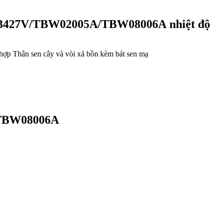
V03427V/TBW02005A/TBW08006A nhiệt độ
hân sen cây và vòi xả bồn kèm bát sen mạ
TBW08006A