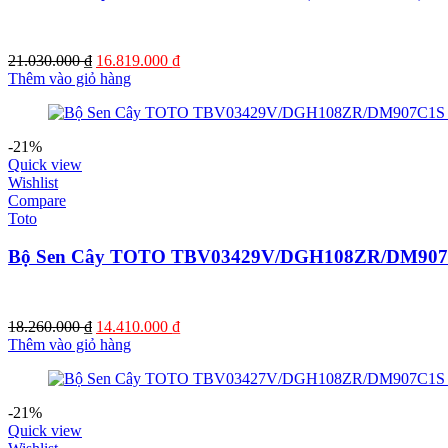
Giá
Giá
21.030.000
₫
16.819.000
₫
gốc
hiện
Thêm vào giỏ hàng
là:
tại
21.030.000 ₫.
là:
16.819.000 ₫.
-21%
Quick view
Wishlist
Compare
Toto
Bộ Sen Cây TOTO TBV03429V/DGH108ZR/DM907C
Giá
Giá
18.260.000
₫
14.410.000
₫
gốc
hiện
Thêm vào giỏ hàng
là:
tại
18.260.000 ₫.
là:
14.410.000 ₫.
-21%
Quick view