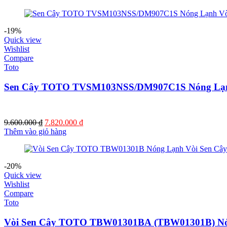
-19%
Quick view
Wishlist
Compare
Toto
Sen Cây TOTO TVSM103NSS/DM907C1S Nóng Lạ
Giá
Giá
9.600.000
₫
7.820.000
₫
gốc
hiện
Thêm vào giỏ hàng
là:
tại
9.600.000 ₫.
là:
7.820.000 ₫.
-20%
Quick view
Wishlist
Compare
Toto
Vòi Sen Cây TOTO TBW01301BA (TBW01301B) N