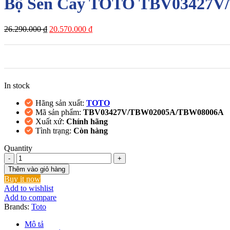
Bộ Sen Cây TOTO TBV03427V
Giá
Giá
26.290.000
₫
20.570.000
₫
gốc
hiện
là:
tại
26.290.000 ₫.
là:
20.570.000 ₫.
In stock
Hãng sản xuất:
TOTO
Mã sản phẩm:
TBV03427V/TBW02005A/TBW08006A
Xuất xứ:
Chính hãng
Tình trạng:
Còn hàng
Quantity
Bộ
Sen
Thêm vào giỏ hàng
Cây
Buy it now
TOTO
Add to wishlist
TBV03427V/TBW02005A/TBW08006A
Add to compare
Nhiệt
Brands:
Toto
Độ
Nhật
Mô tả