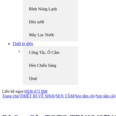
Bình Nóng Lạnh
Đèn sưởi
Máy Lọc Nước
Thiết bị điện
Công Tắc, Ổ Cắm
Đèn Chiếu Sáng
Quạt
Liên hệ ngay:
0936 072 068
Trang chủ
/
THIẾT BỊ VỆ SINH
/
SEN TẮM
/
Sen tắm cây
/
Sen tắm cây
-22%