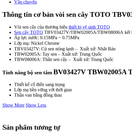
số
Vận chuyển
lượng
Thông tin cơ bản vòi sen cây TOTO TB
Vòi sen cây của thương hiệu
thiết bị vệ sinh TOTO
Sen cây TOTO
TBV03427V/TBW02005A/TBW08006A kết hợp T
Áp lực nước: 0.15MPa ~ 0.75MPa
Lớp mạ: Nickel Chrome
TBV03427V: Củ sen nóng lạnh – Xuất xứ: Nhât Bản
TBW02005A: Tay sen – Xuất xứ: Trung Quốc
TBW08006A: Thân sen cây – Xuất xứ: Trung Quốc
BV03427V TBW02005A 
Tính năng bộ sen tắm
Thiết kế cổ điển sang trọng
Lớp mạ bền vững với thời gian
Thân van bằng đồng thau
Show More
Show Less
Sản phẩm tương tự