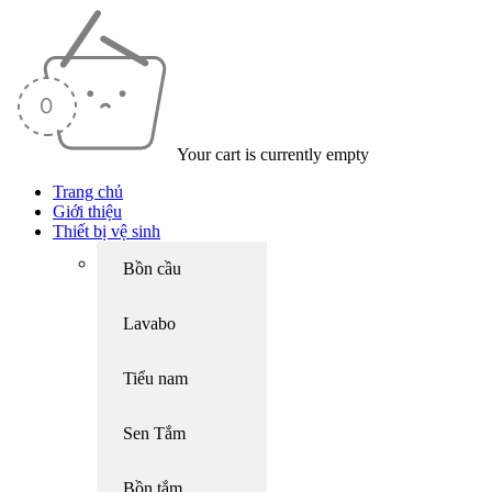
Your cart is currently empty
Trang chủ
Giới thiệu
Thiết bị vệ sinh
Bồn cầu
Lavabo
Tiểu nam
Sen Tắm
Bồn tắm