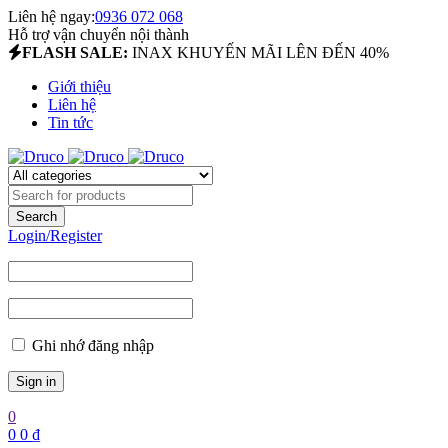
Liên hệ ngay:
0936 072 068
Hỗ trợ vận chuyển nội thành
FLASH SALE:
INAX KHUYẾN MÃI LÊN ĐẾN 40%
Giới thiệu
Liên hệ
Tin tức
Login/Register
Ghi nhớ đăng nhập
0
0
0
₫