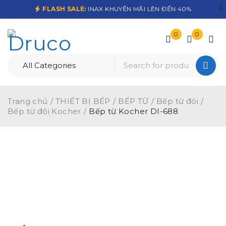
FLASH SALE:
INAX KHUYẾN MÃI LÊN ĐẾN 40%
0
0
Trang chủ
/
THIẾT BỊ BẾP
/
BẾP TỪ
/
Bếp từ đôi
/
Bếp từ đôi Kocher
/
Bếp từ Kocher DI-688
-15%