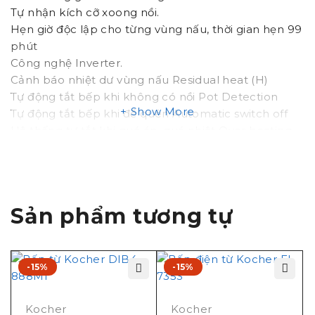
Tự nhận kích cỡ xoong nồi.
Hẹn giờ độc lập cho từng vùng nấu, thời gian hẹn 99
phút
Công nghệ Inverter.
Cảnh báo nhiệt dư vùng nấu Residual heat (H)
Tự động tắt bếp khi không có nồi Pot Detection
Show More
Tự động tắt bếp khi để quên Automatic switch off
Hệ thống tự tắt khi quá áp, quá nhiệt Over heating
shut off
Chức năng chống trào nước tự động ngắt
Khóa an toàn trẻ em Child Lock.
Sản phẩm tương tự
THÔNG SỐ KỸ THUẬT
Điện áp 220V/50Hz
Trái 2000W/ Booster 2200W. Phải 2000W/ Booster
2200W.
-15%
-15%
Kích thước (dài x rộng x cao): 730x430x60mm
Kocher
Kocher