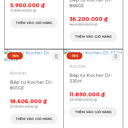
phút
5.900.000
₫
866GE
7.990.000
₫
Chức năng an toàn:
36.200.000
₫
+ Cảnh báo nhiệt dư vùng nấu Residual heat (H)
THÊM VÀO GIỎ HÀNG
42.590.000
₫
+ Tự động tắt bếp khi không có nồi Pot Detection
+ Tự động tắt bếp khi để quên Automatic Switch off
THÊM VÀO GIỎ HÀNG
+ Chế độ tạm dừng Pause, khóa an toàn trẻ em
Child Lock
+ Hệ thống tự tắt khi quá cao
-15%
-15%
+ Cảm biến chống tràn tự ngắt
Kocher
Kocher
Bếp từ Kocher DI-
Hãng sản xuất: Kocher
330H
Bếp từ Kocher DI-
Xuất xứ: Đức
801GE
11.890.000
₫
13.990.000
₫
18.606.000
₫
21.890.000
₫
THÊM VÀO GIỎ HÀNG
THÊM VÀO GIỎ HÀNG