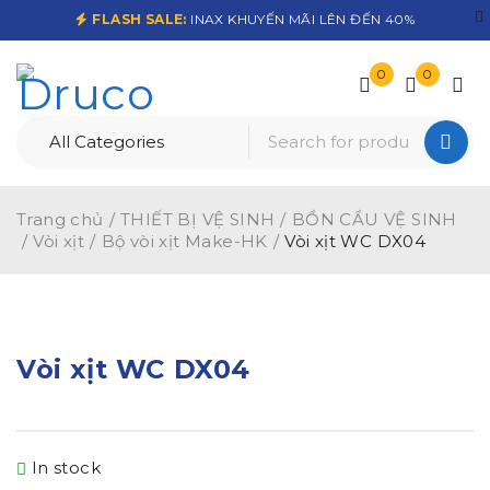
FLASH SALE:
INAX KHUYẾN MÃI LÊN ĐẾN 40%
0
0
Trang chủ
/
THIẾT BỊ VỆ SINH
/
BỒN CẦU VỆ SINH
/
Vòi xịt
/
Bộ vòi xịt Make-HK
/
Vòi xịt WC DX04
Vòi xịt WC DX04
In stock