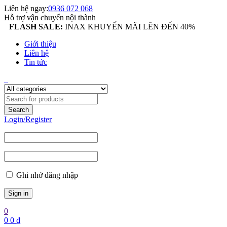
Liên hệ ngay:
0936 072 068
Hỗ trợ vận chuyển nội thành
FLASH SALE:
INAX KHUYẾN MÃI LÊN ĐẾN 40%
Giới thiệu
Liên hệ
Tin tức
Login/Register
Ghi nhớ đăng nhập
0
0
0
₫